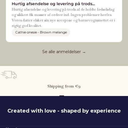
Hurtig afsendelse og levering på trods...
Hurtig afsendelse og levering på trods af de holdte fødselsdag
og sikkert fik masser af ordrer ind. Ingen problemer herfra.
Vores datter elsker sin nye sovepose og barnevognsnettet er i
rigtig god kvalitet.
Cathie onesie - Brown melange
Se alle anmeldelser →
Shipping from €9
Go to item 1
Go to item 2
Go to item 3
Created with love - shaped by experience