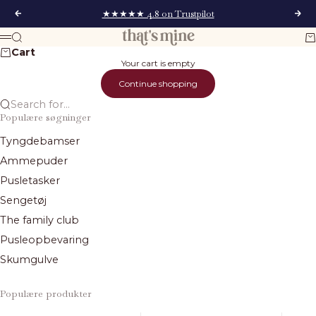
Skip to content
★★★★★ 4.8 on Trustpilot
Previous
Next
That's Mine
Search
Ca
Menu
Cart
Your cart is empty
Continue shopping
Search for...
Populære søgninger
Tyngdebamser
Ammepuder
Pusletasker
Sengetøj
The family club
Pusleopbevaring
Skumgulve
Populære produkter