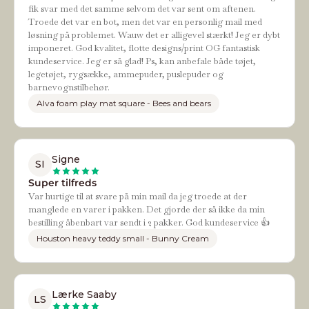
fik svar med det samme selvom det var sent om aftenen.
Troede det var en bot, men det var en personlig mail med
løsning på problemet. Wauw det er alligevel stærkt! Jeg er dybt
imponeret. God kvalitet, flotte designs/print OG fantastisk
kundeservice. Jeg er så glad! Ps, kan anbefale både tøjet,
legetøjet, rygsække, ammepuder, puslepuder og
barnevognstilbehør.
Alva foam play mat square - Bees and bears
Signe
SI
Super tilfreds
Var hurtige til at svare på min mail da jeg troede at der
manglede en varer i pakken. Det gjorde der så ikke da min
bestilling åbenbart var sendt i 2 pakker. God kundeservice 👍
Houston heavy teddy small - Bunny Cream
Lærke Saaby
LS