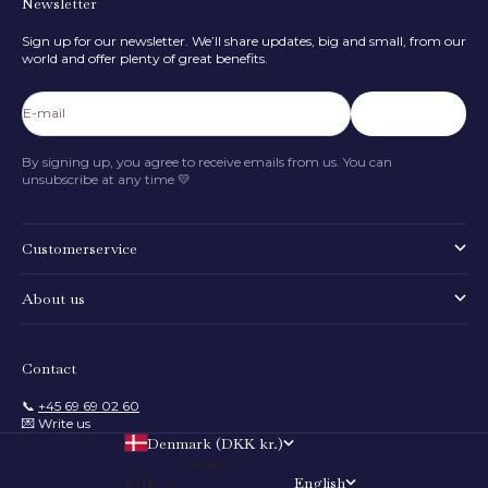
Newsletter
Sign up for our newsletter. We’ll share updates, big and small, from our
world and offer plenty of great benefits.
E-mail
Subscribe
By signing up, you agree to receive emails from us. You can
unsubscribe at any time 💛
Customerservice
About us
Contact
📞
+45 69 69 02 60
💌 Write us
Denmark (DKK kr.)
Country
EUR €
English