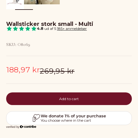
Wallsticker stork small - Multi
4.8
ud af 5
|
185+ anmeldelser
SKU: O8069
Sale price
188,97 kr
Regular price
269,95 kr
Add to cart