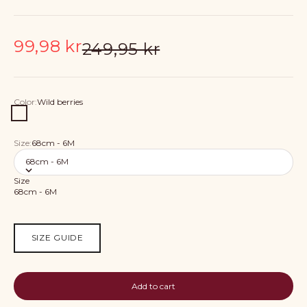
Sale price
99,98 kr
Regular price
249,95 kr
Color:
Wild berries
Wild berries
Size:
68cm - 6M
68cm - 6M
Size
68cm - 6M
SIZE GUIDE
Add to cart