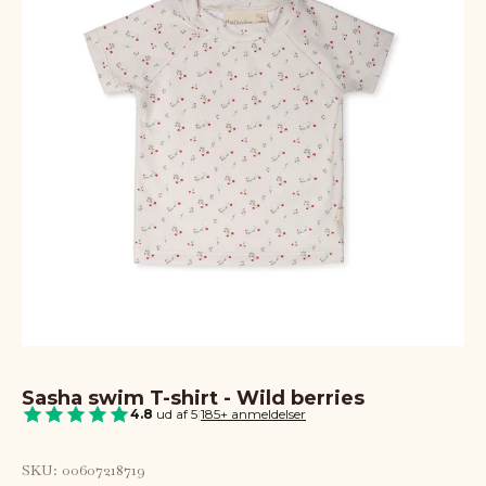
Sasha swim T-shirt - Wild berries
4.8
ud af 5
|
185+ anmeldelser
SKU: 00607218719