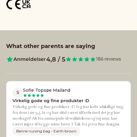
What other parents are saying
4,8 / 5
Anmeldelser
186 reviews
Sofie Topsøe Mailand
S
Virkelig gode og fine produkter :D
Virkelig gode og fine produkter :D Jeg har købt adskillige ting
fra dem i nu 3,5 år og har altid været tilfreds med det jeg har
modtaget! Alt fra ammepude til wallstickers og tøj mm. har
været super til begge mine børn :) Tak for jeres fine designs.
Benne nursing bag - Earth brown