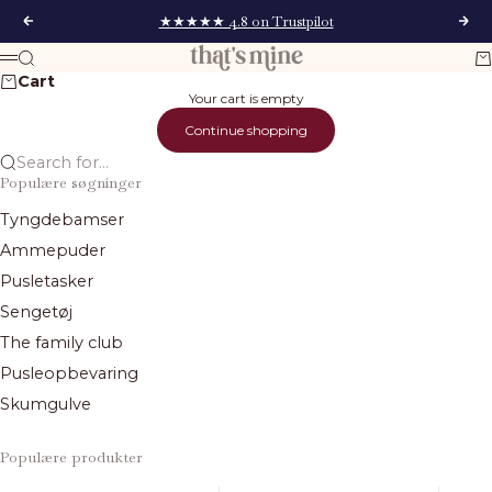
Skip to content
★★★★★ 4.8 on Trustpilot
Previous
Next
That's Mine
Search
Ca
Menu
Cart
Your cart is empty
Continue shopping
Search for...
Populære søgninger
Tyngdebamser
Ammepuder
Pusletasker
Sengetøj
The family club
Pusleopbevaring
Skumgulve
Populære produkter