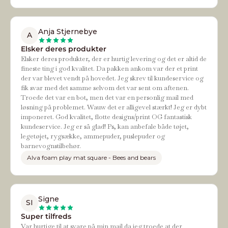
Anja Stjernebye
A
Elsker deres produkter
Elsker deres produkter, der er hurtig levering og det er altid de
fineste ting i god kvalitet. Da pakken ankom var der et print
der var blevet vendt på hovedet. Jeg skrev til kundeservice og
fik svar med det samme selvom det var sent om aftenen.
Troede det var en bot, men det var en personlig mail med
løsning på problemet. Wauw det er alligevel stærkt! Jeg er dybt
imponeret. God kvalitet, flotte designs/print OG fantastisk
kundeservice. Jeg er så glad! Ps, kan anbefale både tøjet,
legetøjet, rygsække, ammepuder, puslepuder og
barnevognstilbehør.
Alva foam play mat square - Bees and bears
Signe
SI
Super tilfreds
Var hurtige til at svare på min mail da jeg troede at der