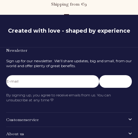
Shipping from €9
Go to item 1
Go to item 2
Go to item 3
Created with love - shaped by experience
Newsletter
What is the child's height?
Sign up for our newsletter. We’ll share updates, big and small, from our
80
cm
world and offer plenty of great benefits.
50 cm
116 cm
E-mail
Subscribe
FIND SIZE
By signing up, you agree to receive emails from us. You can
unsubscribe at any time 💛
Customerservice
About us