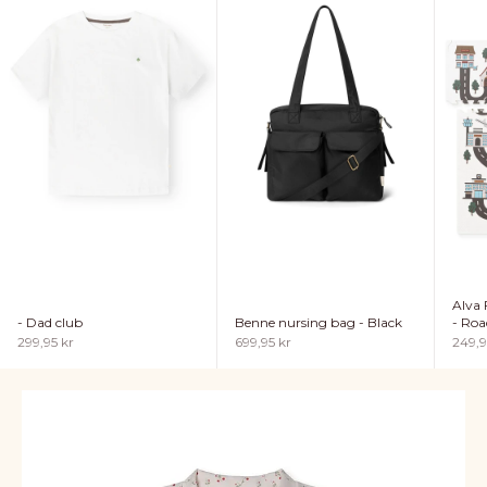
Alva 
- Dad club
Benne nursing bag - Black
- Roa
Sale price
Sale price
Sale p
299,95 kr
699,95 kr
249,9