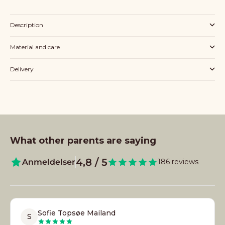
Description
Material and care
Delivery
What other parents are saying
4,8 / 5
Anmeldelser
186 reviews
Sofie Topsøe Mailand
S