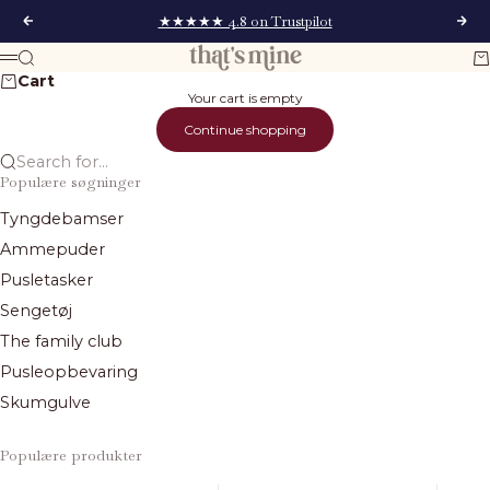
Skip to content
★★★★★ 4.8 on Trustpilot
Previous
Next
That's Mine
Search
Ca
Menu
Cart
Your cart is empty
Continue shopping
Search for...
Populære søgninger
Tyngdebamser
Ammepuder
Pusletasker
Sengetøj
The family club
Pusleopbevaring
Skumgulve
Populære produkter