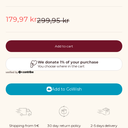
Sale price
179,97 kr
Regular price
299,95 kr
Add to cart
Add to GoWish
Shipping from 9€
30 day return policy
2-5 days delivery