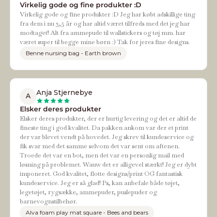
Virkelig gode og fine produkter :D
Virkelig gode og fine produkter :D Jeg har købt adskillige ting
fra dem i nu 3,5 år og har altid været tilfreds med det jeg har
modtaget! Alt fra ammepude til wallstickers og tøj mm. har
været super til begge mine børn :) Tak for jeres fine designs.
Benne nursing bag - Earth brown
Anja Stjernebye
A
Elsker deres produkter
Elsker deres produkter, der er hurtig levering og det er altid de
fineste ting i god kvalitet. Da pakken ankom var der et print
der var blevet vendt på hovedet. Jeg skrev til kundeservice og
fik svar med det samme selvom det var sent om aftenen.
Troede det var en bot, men det var en personlig mail med
løsning på problemet. Wauw det er alligevel stærkt! Jeg er dybt
imponeret. God kvalitet, flotte designs/print OG fantastisk
kundeservice. Jeg er så glad! Ps, kan anbefale både tøjet,
legetøjet, rygsække, ammepuder, puslepuder og
barnevognstilbehør.
Alva foam play mat square - Bees and bears