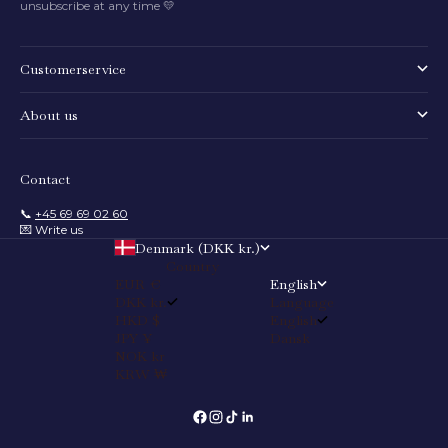
unsubscribe at any time 💛
Customerservice
About us
Contact
📞
+45 69 69 02 60
💌 Write us
Denmark (DKK kr.)
Country
EUR €
English
DKK kr.
Language
HKD $
English
JPY ¥
Dansk
NOK kr
KRW ₩