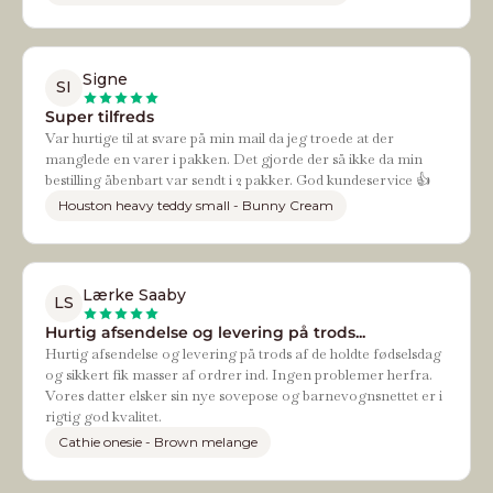
Signe
SI
Super tilfreds
Var hurtige til at svare på min mail da jeg troede at der
manglede en varer i pakken. Det gjorde der så ikke da min
bestilling åbenbart var sendt i 2 pakker. God kundeservice 👍
Houston heavy teddy small - Bunny Cream
Lærke Saaby
LS
Hurtig afsendelse og levering på trods...
Hurtig afsendelse og levering på trods af de holdte fødselsdag
og sikkert fik masser af ordrer ind. Ingen problemer herfra.
Vores datter elsker sin nye sovepose og barnevognsnettet er i
rigtig god kvalitet.
Cathie onesie - Brown melange