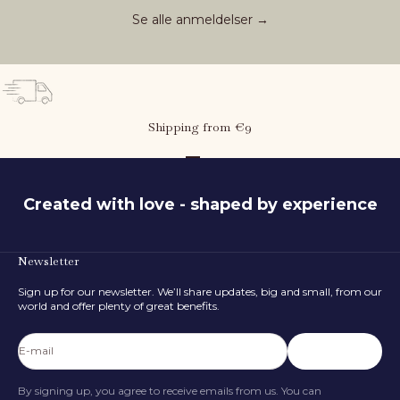
Se alle anmeldelser →
Shipping from €9
Go to item 1
Go to item 2
Go to item 3
Created with love - shaped by experience
Newsletter
Sign up for our newsletter. We’ll share updates, big and small, from our
world and offer plenty of great benefits.
E-mail
Subscribe
By signing up, you agree to receive emails from us. You can