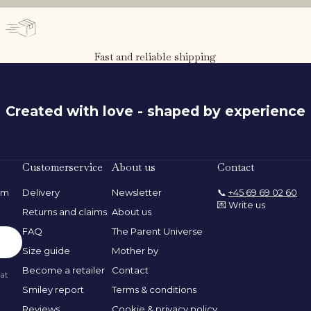
Fast and reliable shipping
Created with love - shaped by experience
116 cm
Customerservice
About us
Contact
rom
Delivery
Newsletter
📞
+45 69 69 02 60
💌 Write us
Returns and claims
About us
FAQ
The Parent Universe
Size guide
Mother by
Become a retailer
Contact
 at
Smiley report
Terms & conditions
Reviews
Cookie & privacy policy