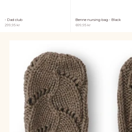
- Dad club
Benne nursing bag - Black
Sale price
Sale price
299,95 kr
699,95 kr