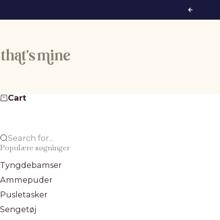
Skip to content
Previous
That's Mine
Cart
Search for...
Populære søgninger
Tyngdebamser
Ammepuder
Pusletasker
Sengetøj