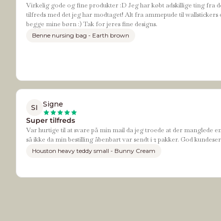
Virkelig gode og fine produkter :D Jeg har købt adskillige ting fra d
tilfreds med det jeg har modtaget! Alt fra ammepude til wallstickers 
begge mine børn :) Tak for jeres fine designs.
Benne nursing bag - Earth brown
Signe
SI
Super tilfreds
Var hurtige til at svare på min mail da jeg troede at der manglede e
så ikke da min bestilling åbenbart var sendt i 2 pakker. God kundeser
Houston heavy teddy small - Bunny Cream