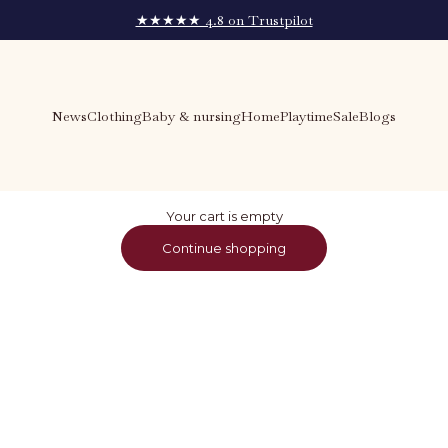
★★★★★ 4.8 on Trustpilot
News
Clothing
Baby & nursing
Home
Playtime
Sale
Blogs
Your cart is empty
Continue shopping