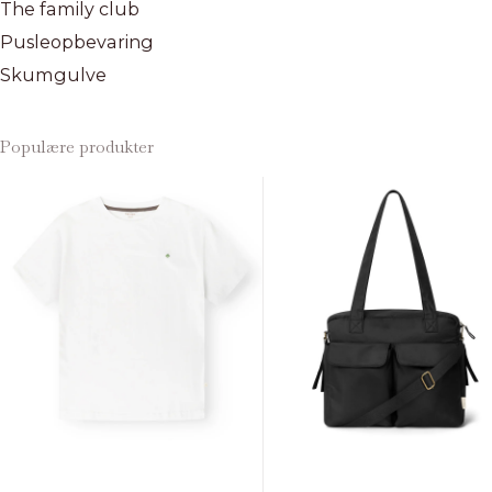
The family club
Pusleopbevaring
Skumgulve
Populære produkter