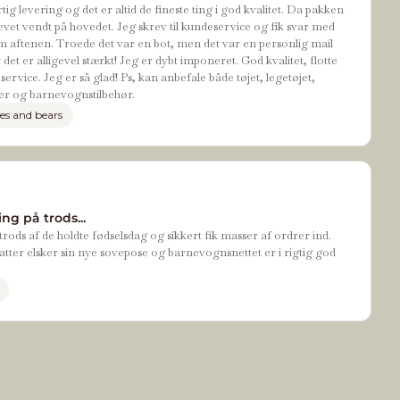
tig levering og det er altid de fineste ting i god kvalitet. Da pakken
evet vendt på hovedet. Jeg skrev til kundeservice og fik svar med
 aftenen. Troede det var en bot, men det var en personlig mail
t er alligevel stærkt! Jeg er dybt imponeret. God kvalitet, flotte
ervice. Jeg er så glad! Ps, kan anbefale både tøjet, legetøjet,
r og barnevognstilbehør.
es and bears
ng på trods...
rods af de holdte fødselsdag og sikkert fik masser af ordrer ind.
tter elsker sin nye sovepose og barnevognsnettet er i rigtig god