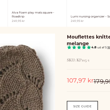
Alva Foam play mats square -
Lumi nursing organizer - So
Roadtrip
Sale price
Sale price
249,95 kr
249,95 kr
Mouflettes knitt
melange
4.8
ud af 5
|
1
SKU: KP105-1
Sale price
107,97 kr
Regul
179,9
SIZE GUIDE