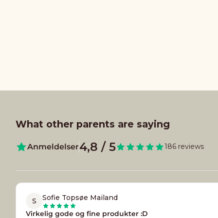
What other parents are saying
4,8 / 5
Anmeldelser
186 reviews
Sofie Topsøe Mailand
S
Virkelig gode og fine produkter :D