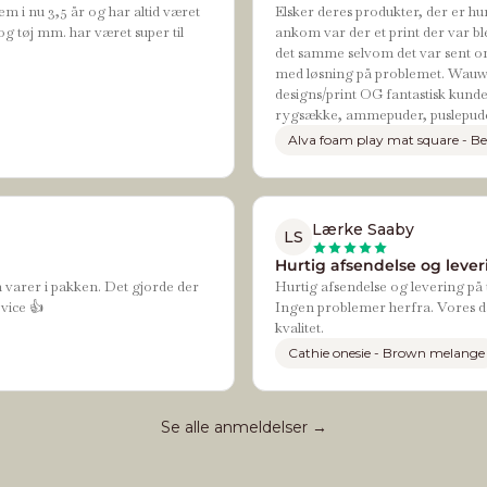
em i nu 3,5 år og har altid været
Elsker deres produkter, der er hur
og tøj mm. har været super til
ankom var der et print der var bl
det samme selvom det var sent om
med løsning på problemet. Wauw de
designs/print OG fantastisk kundes
rygsække, ammepuder, puslepude
Alva foam play mat square - Be
Lærke Saaby
LS
Hurtig afsendelse og leveri
n varer i pakken. Det gjorde der
Hurtig afsendelse og levering på t
vice 👍
Ingen problemer herfra. Vores da
kvalitet.
Cathie onesie - Brown melange
Se alle anmeldelser →