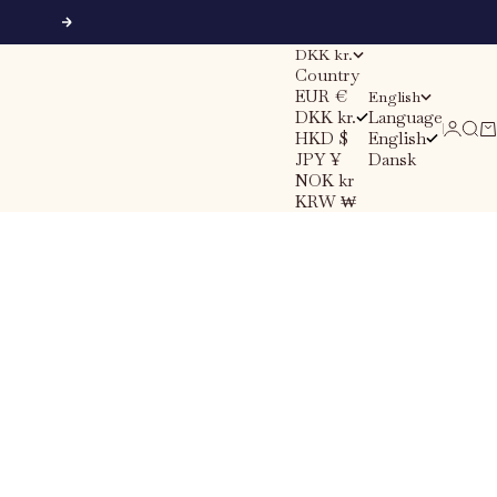
Next
DKK kr.
Country
EUR €
English
DKK kr.
Language
Sear
Ca
Login
HKD $
English
JPY ¥
Dansk
NOK kr
KRW ₩