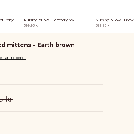
ft Beige
Nursing pillow - Feather grey
Nursing pillow - Bro
Sale price
Sale price
599,95 kr
599,95 kr
ed mittens - Earth brown
85+ anmeldelser
ar price
5 kr