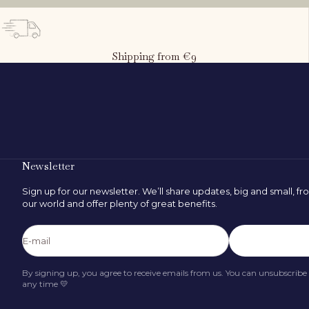
Shipping from €9
What is the child's height?
80
cm
50 cm
Newsletter
Sign up for our newsletter. We’ll share updates, big and small, f
our world and offer plenty of great benefits.
FIND SIZE
E-mail
Subscribe
By signing up, you agree to receive emails from us. You can unsubscribe
any time 💛