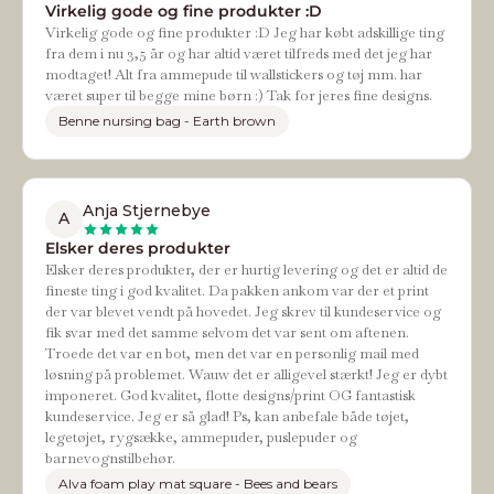
Virkelig gode og fine produkter :D
Virkelig gode og fine produkter :D Jeg har købt adskillige ting
fra dem i nu 3,5 år og har altid været tilfreds med det jeg har
modtaget! Alt fra ammepude til wallstickers og tøj mm. har
været super til begge mine børn :) Tak for jeres fine designs.
Benne nursing bag - Earth brown
Anja Stjernebye
A
Elsker deres produkter
Elsker deres produkter, der er hurtig levering og det er altid de
fineste ting i god kvalitet. Da pakken ankom var der et print
der var blevet vendt på hovedet. Jeg skrev til kundeservice og
fik svar med det samme selvom det var sent om aftenen.
Troede det var en bot, men det var en personlig mail med
løsning på problemet. Wauw det er alligevel stærkt! Jeg er dybt
imponeret. God kvalitet, flotte designs/print OG fantastisk
kundeservice. Jeg er så glad! Ps, kan anbefale både tøjet,
legetøjet, rygsække, ammepuder, puslepuder og
barnevognstilbehør.
Alva foam play mat square - Bees and bears