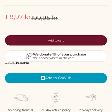
Sale price
119,97 kr
Regular price
199,95 kr
Add to cart
Add to GoWish
Shipping from 9€
30 day return policy
2-5 days delivery