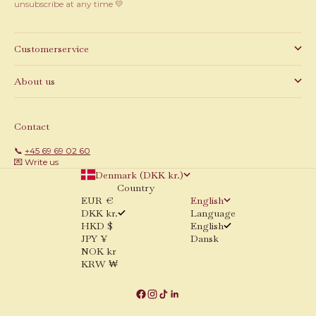
unsubscribe at any time 💛
Customerservice
About us
Contact
📞
+45 69 69 02 60
💌 Write us
Denmark (DKK kr.)
Country
EUR €
English
DKK kr.
Language
HKD $
English
JPY ¥
Dansk
NOK kr
KRW ₩