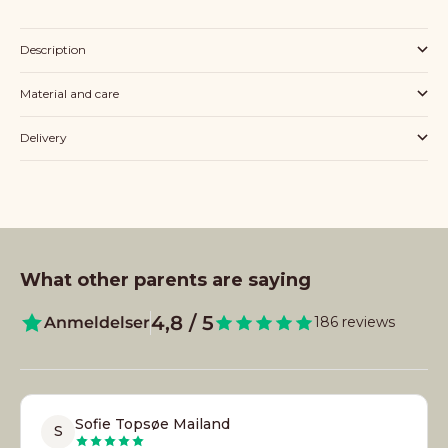
Description
Material and care
Delivery
What other parents are saying
4,8 / 5
Anmeldelser
186 reviews
Sofie Topsøe Mailand
S