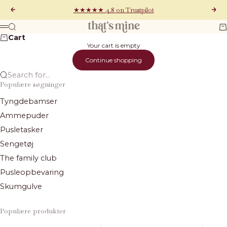
Skip to content
★★★★★ 4.8 on Trustpilot
Previous
Next
That's Mine
Search
Ca
Menu
Cart
Your cart is empty
Continue shopping
Search for...
Populære søgninger
Tyngdebamser
Ammepuder
Pusletasker
Sengetøj
The family club
Pusleopbevaring
Skumgulve
Populære produkter