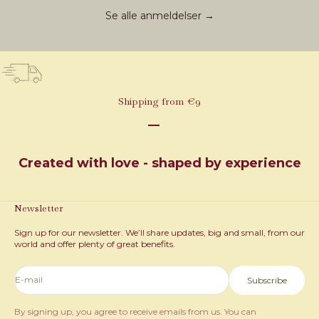
Se alle anmeldelser →
Shipping from €9
Go to item 1
Go to item 2
Go to item 3
Created with love - shaped by experience
Newsletter
Sign up for our newsletter. We’ll share updates, big and small, from our
world and offer plenty of great benefits.
E-mail
Subscribe
By signing up, you agree to receive emails from us. You can