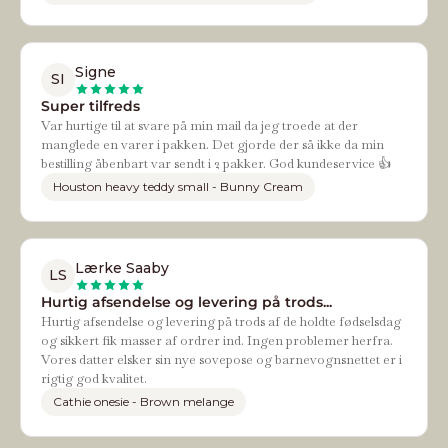
Signe
SI
Super tilfreds
Var hurtige til at svare på min mail da jeg troede at der
manglede en varer i pakken. Det gjorde der så ikke da min
bestilling åbenbart var sendt i 2 pakker. God kundeservice 👍
Houston heavy teddy small - Bunny Cream
Lærke Saaby
LS
Hurtig afsendelse og levering på trods...
Hurtig afsendelse og levering på trods af de holdte fødselsdag
og sikkert fik masser af ordrer ind. Ingen problemer herfra.
Vores datter elsker sin nye sovepose og barnevognsnettet er i
rigtig god kvalitet.
Cathie onesie - Brown melange