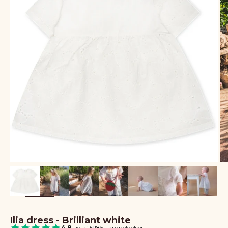
Ilia dress - Brilliant white
4.8
ud af 5
|
185+ anmeldelser