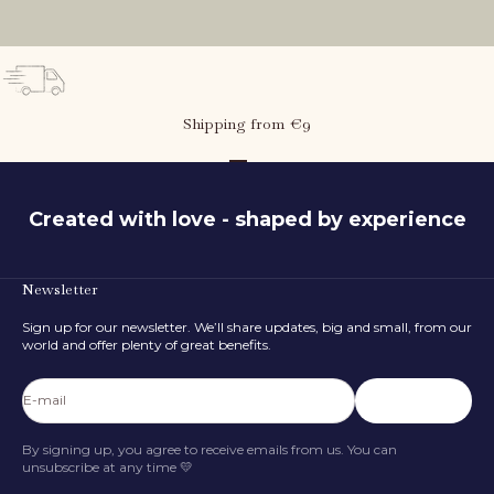
Shipping from €9
Go to item 1
Go to item 2
Go to item 3
Created with love - shaped by experience
Newsletter
What is the child's height?
Sign up for our newsletter. We’ll share updates, big and small, from our
80
cm
world and offer plenty of great benefits.
50 cm
116 cm
E-mail
Subscribe
FIND SIZE
By signing up, you agree to receive emails from us. You can
unsubscribe at any time 💛