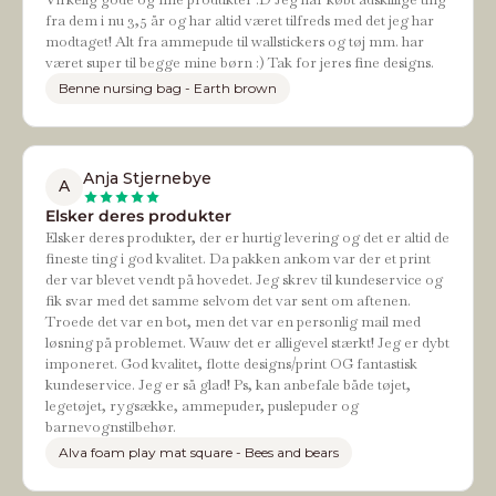
fra dem i nu 3,5 år og har altid været tilfreds med det jeg har
modtaget! Alt fra ammepude til wallstickers og tøj mm. har
været super til begge mine børn :) Tak for jeres fine designs.
Benne nursing bag - Earth brown
Anja Stjernebye
A
Elsker deres produkter
Elsker deres produkter, der er hurtig levering og det er altid de
fineste ting i god kvalitet. Da pakken ankom var der et print
der var blevet vendt på hovedet. Jeg skrev til kundeservice og
fik svar med det samme selvom det var sent om aftenen.
Troede det var en bot, men det var en personlig mail med
løsning på problemet. Wauw det er alligevel stærkt! Jeg er dybt
imponeret. God kvalitet, flotte designs/print OG fantastisk
kundeservice. Jeg er så glad! Ps, kan anbefale både tøjet,
legetøjet, rygsække, ammepuder, puslepuder og
barnevognstilbehør.
Alva foam play mat square - Bees and bears