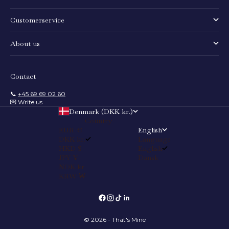
Customerservice
About us
Contact
📞
+45 69 69 02 60
💌 Write us
Denmark (DKK kr.)
Country
EUR €
English
DKK kr.
Language
HKD $
English
JPY ¥
Dansk
NOK kr
KRW ₩
© 2026 - That's Mine