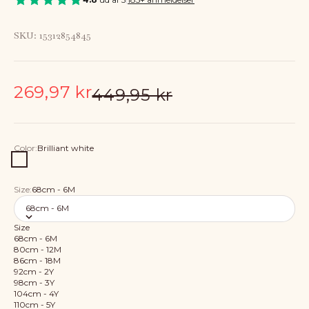
SKU: 15312854845
Sale price
269,97 kr
Regular price
449,95 kr
Color:
Brilliant white
Brilliant white
Size:
68cm - 6M
68cm - 6M
Size
68cm - 6M
80cm - 12M
86cm - 18M
92cm - 2Y
98cm - 3Y
104cm - 4Y
110cm - 5Y