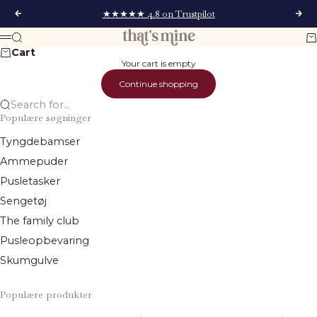
Skip to content
★★★★★ 4.8 on Trustpilot
Previous
Next
That's Mine
Search
Ca
Menu
Cart
Your cart is empty
Continue shopping
Search for...
Populære søgninger
Tyngdebamser
Ammepuder
Pusletasker
Sengetøj
The family club
Pusleopbevaring
Skumgulve
Populære produkter