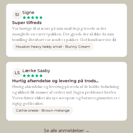
Signe
SI
Super tilfreds
Var hurtige til at svare på min mail da jeg troede at der
manglede en varer i pakken. Det gjorde der så ikke da min
bestilling åbenbart var sendt i 2 pakker. God kundeservice 👍
Houston heavy teddy small - Bunny Cream
Lærke Saaby
LS
Hurtig afsendelse og levering på trods...
Hurtig afsendelse og levering på trods af de holdte fødselsdag
og sikkert fik masser af ordrer ind. Ingen problemer herfra.
Vores datter elsker sin nye sovepose og barnevognsnettet er i
rigtig god kvalitet.
Cathie onesie - Brown melange
Se alle anmeldelser →