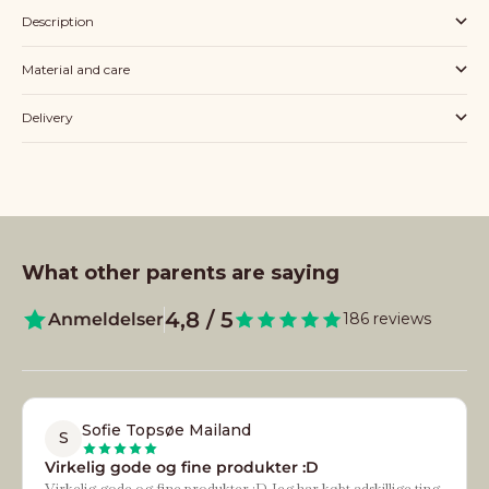
Description
Material and care
Delivery
What other parents are saying
4,8 / 5
Anmeldelser
186 reviews
Sofie Topsøe Mailand
S
Virkelig gode og fine produkter :D
Virkelig gode og fine produkter :D Jeg har købt adskillige ting