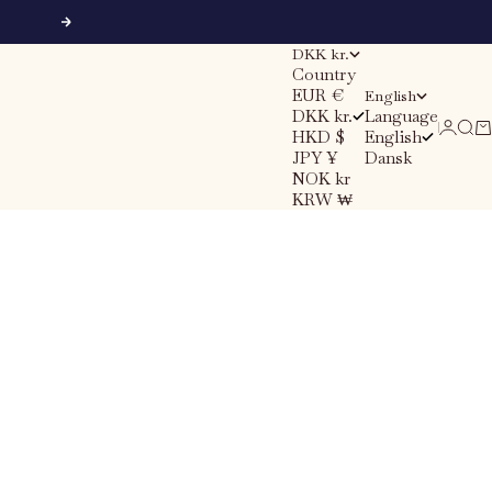
Next
DKK kr.
Country
EUR €
English
DKK kr.
Language
Sear
Ca
Login
HKD $
English
JPY ¥
Dansk
NOK kr
KRW ₩