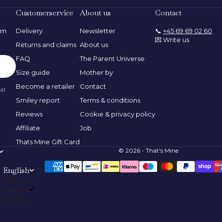
Customerservice
About us
Contact
rom
Delivery
Newsletter
📞
+45 69 69 02 60
💌 Write us
Returns and claims
About us
FAQ
The Parent Universe
Size guide
Mother by
Become a retailer
Contact
 at
Smiley report
Terms & conditions
Reviews
Cookie & privacy policy
Affiliate
Job
Thats Mine Gift Card
© 2026 - That's Mine
English
Language
English
Dansk