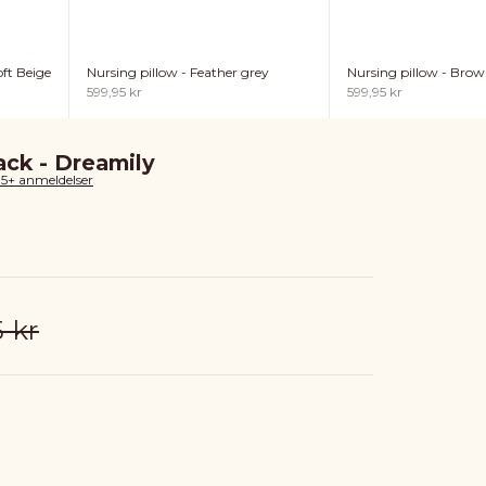
ft Beige
Nursing pillow - Feather grey
Nursing pillow - Bro
Sale price
Sale price
599,95 kr
599,95 kr
ack - Dreamily
85+ anmeldelser
ar price
 kr