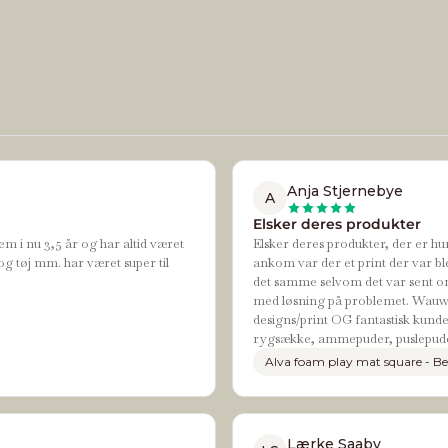
Anja Stjernebye
A
Elsker deres produkter
em i nu 3,5 år og har altid været
Elsker deres produkter, der er hur
og tøj mm. har været super til
ankom var der et print der var bl
det samme selvom det var sent om
med løsning på problemet. Wauw de
designs/print OG fantastisk kundes
rygsække, ammepuder, puslepude
Alva foam play mat square - Be
Lærke Saaby