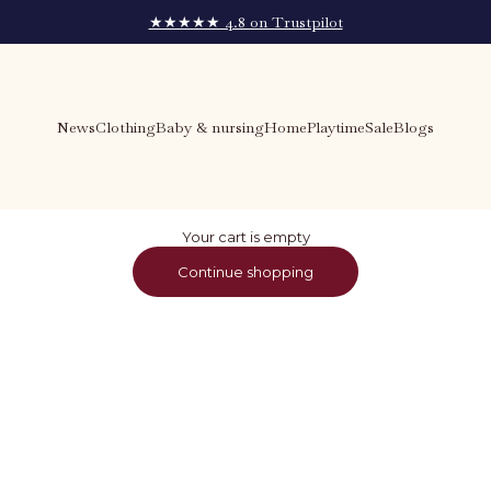
★★★★★ 4.8 on Trustpilot
News
Clothing
Baby & nursing
Home
Playtime
Sale
Blogs
Your cart is empty
Continue shopping