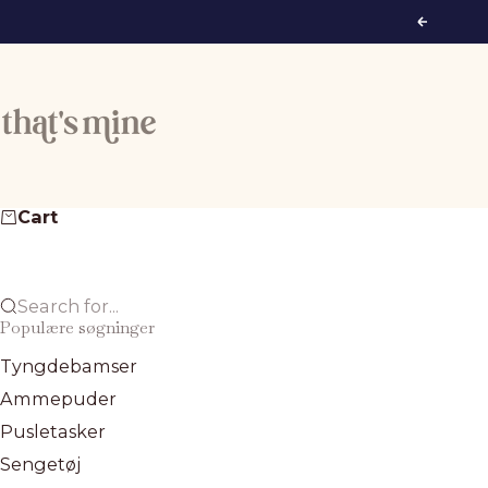
Skip to content
Previous
That's Mine
Cart
Search for...
Populære søgninger
Tyngdebamser
Ammepuder
Pusletasker
Sengetøj