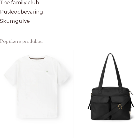
The family club
Pusleopbevaring
Skumgulve
Populære produkter