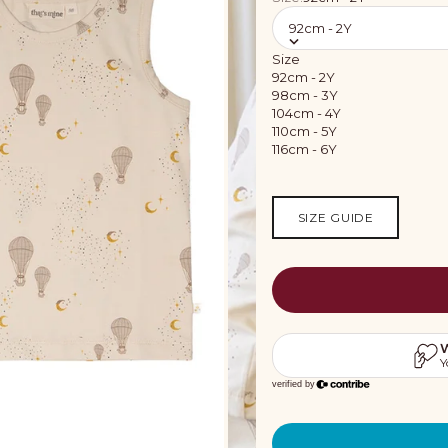
92cm - 2Y
Size
92cm - 2Y
98cm - 3Y
104cm - 4Y
110cm - 5Y
116cm - 6Y
SIZE GUIDE