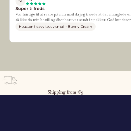
SI
Super tilfreds
Var hurtige til at svare på min mail da jeg troede at der manglede e
så ikke da min bestilling åbenbart var sendt i 2 pakker. God kundeser
Houston heavy teddy small - Bunny Cream
Shipping from €9
What is the child's height?
80
cm
50 cm