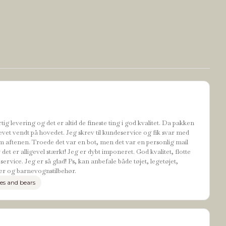
tig levering og det er altid de fineste ting i god kvalitet. Da pakken
evet vendt på hovedet. Jeg skrev til kundeservice og fik svar med
 aftenen. Troede det var en bot, men det var en personlig mail
t er alligevel stærkt! Jeg er dybt imponeret. God kvalitet, flotte
ervice. Jeg er så glad! Ps, kan anbefale både tøjet, legetøjet,
r og barnevognstilbehør.
es and bears