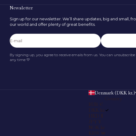
Newsletter
Sign up for our newsletter. We’ll share updates, big and small, f
our world and offer plenty of great benefits.
FIND SIZE
E-mail
Subscribe
By signing up, you agree to receive emails from us. You can unsubscribe
any time 💛
Denmark (DKK kr.)
Country
EUR €
DKK kr.
HKD $
JPY ¥
NOK kr
KRW ₩