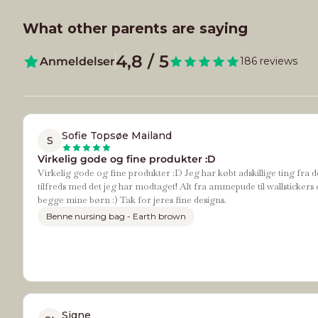
What other parents are saying
4,8 / 5
Anmeldelser
186 reviews
Sofie Topsøe Mailand
S
Virkelig gode og fine produkter :D
Virkelig gode og fine produkter :D Jeg har købt adskillige ting fra d
tilfreds med det jeg har modtaget! Alt fra ammepude til wallstickers 
begge mine børn :) Tak for jeres fine designs.
Benne nursing bag - Earth brown
Signe