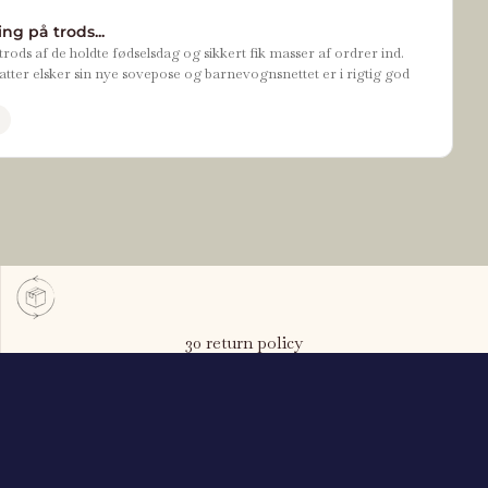
ng på trods...
rods af de holdte fødselsdag og sikkert fik masser af ordrer ind.
tter elsker sin nye sovepose og barnevognsnettet er i rigtig god
30 return policy