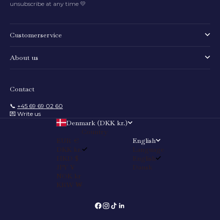
unsubscribe at any time 💛
Customerservice
About us
Contact
📞
+45 69 69 02 60
💌 Write us
Denmark (DKK kr.)
Country
EUR €
English
DKK kr.
Language
HKD $
English
JPY ¥
Dansk
NOK kr
KRW ₩