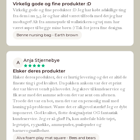
Virkelig gode og fine produkter :D
Virkelig gode og fine produkter :D Jeg har købt adskillige ting
fra dem i nu 3,5 år og har altid været tilfreds med det jeg har
modtaget! Alt fra ammepude til wallstickers og tøj mm. har
været super til begge mine børn :) Tak for jeres fine designs.
Benne nursing bag - Earth brown
Anja Stjernebye
A
Elsker deres produkter
Elsker deres produkter, der er hurtig levering og det er altid de
fineste ting i god kvalitet. Da pakken ankom var der et print
der var blevet vendt på hovedet. Jeg skrev til kundeservice og
fik svar med det samme selvom det var sent om aftenen.
Troede det var en bot, men det var en personlig mail med
løsning på problemet. Wauw det er alligevel stærkt! Jeg er dybt
imponeret. God kvalitet, flotte designs/print OG fantastisk
kundeservice. Jeg er så glad! Ps, kan anbefale både tøjet,
legetøjet, rygsække, ammepuder, puslepuder og
barnevognstilbehør.
Alva foam play mat square - Bees and bears