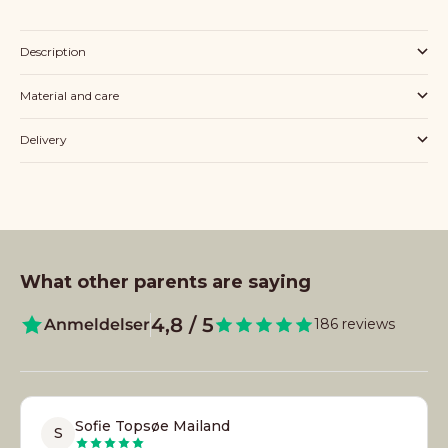
Description
Material and care
Delivery
What other parents are saying
4,8 / 5
Anmeldelser
186 reviews
Sofie Topsøe Mailand
S