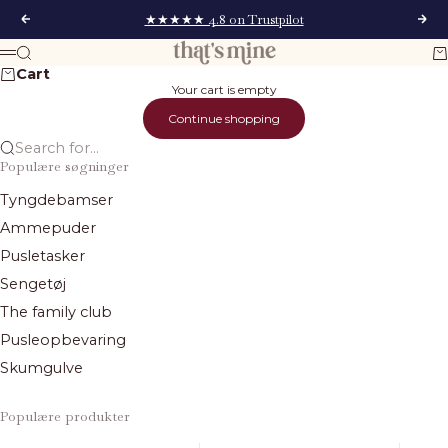
Skip to content
★★★★★ 4.8 on Trustpilot
Previous
Next
That's Mine
Search
Ca
Menu
Cart
Your cart is empty
Continue shopping
Search for...
Populære søgninger
Tyngdebamser
Ammepuder
Pusletasker
Sengetøj
The family club
Pusleopbevaring
Skumgulve
Populære produkter