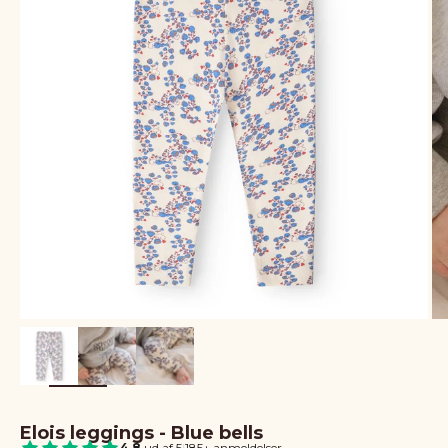
Elois leggings - Blue bells
4.8
ud af 5
|
185+ anmeldelser