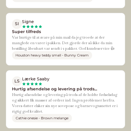
Signe
SI
Super tilfreds
Var hurtige til at svare på min mail da jeg troede at der
manglede en varer i pakken. Det gjorde der så ikke da min
bestilling åbenbart var sendt i 2 pakker. God kundeservice 👍
Houston heavy teddy small - Bunny Cream
Lærke Saaby
LS
Hurtig afsendelse og levering på trods...
Hurtig afsendelse og levering på trods af de holdte fødselsdag
og sikkert fik masser af ordrer ind. Ingen problemer herfra.
Vores datter elsker sin nye sovepose og barnevognsnettet er i
rigtig god kvalitet.
Cathie onesie - Brown melange