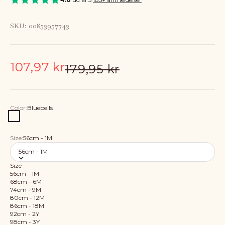
SKU: 00853957743
Sale price
107,97 kr
Regular price
179,95 kr
Color:
Bluebells
Bluebells
Size:
56cm - 1M
56cm - 1M
Size
56cm - 1M
68cm - 6M
74cm - 9M
80cm - 12M
86cm - 18M
92cm - 2Y
98cm - 3Y