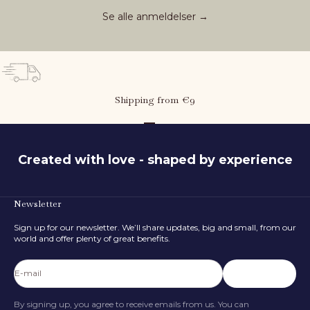
Se alle anmeldelser →
Shipping from €9
Go to item 1
Go to item 2
Go to item 3
Created with love - shaped by experience
Newsletter
What is the child's height?
Sign up for our newsletter. We’ll share updates, big and small, from our
80
cm
world and offer plenty of great benefits.
50 cm
116 cm
E-mail
Subscribe
FIND SIZE
By signing up, you agree to receive emails from us. You can