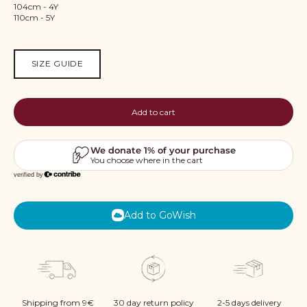
104cm - 4Y
110cm - 5Y
SIZE GUIDE
Add to cart
Add to GoWish
Shipping from 9€
30 day return policy
2-5 days delivery