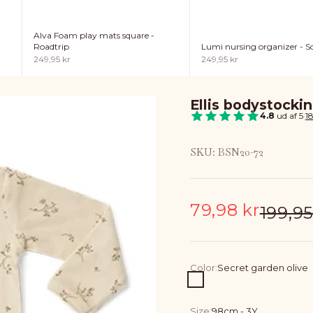
Alva Foam play mats square -
Lumi nursing organizer - So
Roadtrip
Sale price
Sale price
249,95 kr
249,95 kr
Ellis bodystockin
4.8
ud af 5
|
1
SKU: BSN20-72
Sale price
79,98 kr
Regula
199,95
Color:
Secret garden olive
Secret garden olive
Size:
98cm - 3Y