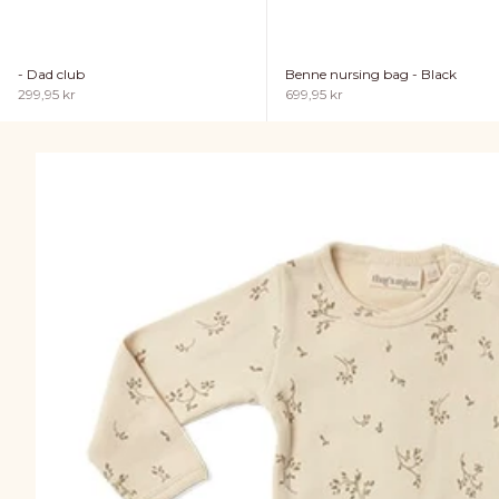
- Dad club
Benne nursing bag - Black
Sale price
Sale price
299,95 kr
699,95 kr