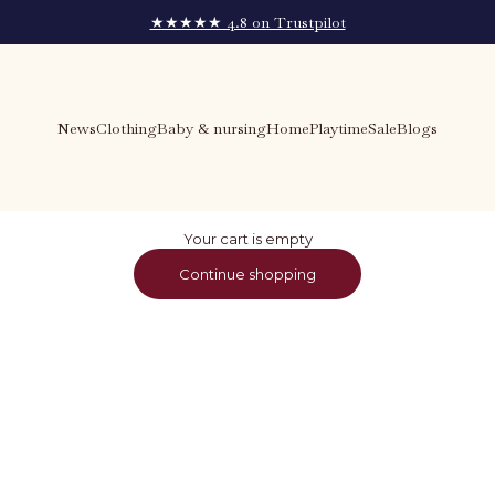
★★★★★ 4.8 on Trustpilot
News
Clothing
Baby & nursing
Home
Playtime
Sale
Blogs
Your cart is empty
Continue shopping