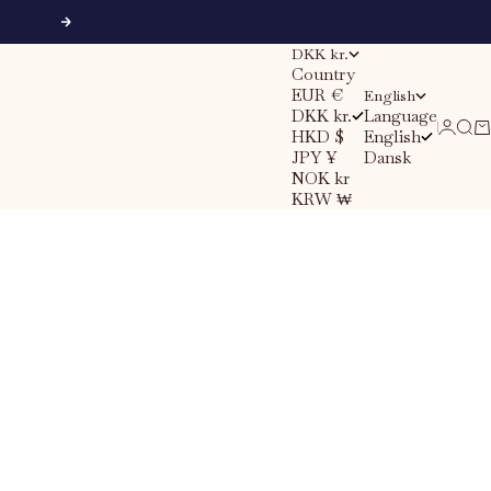
Next
DKK kr.
Country
EUR €
English
DKK kr.
Language
Sear
Ca
Login
HKD $
English
JPY ¥
Dansk
NOK kr
KRW ₩