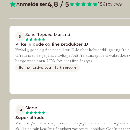
4,8 / 5
Anmeldelser
186 reviews
Sofie Topsøe Mailand
S
Virkelig gode og fine produkter :D
Virkelig gode og fine produkter :D Jeg har købt adskillige ting fra d
tilfreds med det jeg har modtaget! Alt fra ammepude til wallstickers 
begge mine børn :) Tak for jeres fine designs.
Benne nursing bag - Earth brown
Signe
SI
Super tilfreds
Var hurtige til at svare på min mail da jeg troede at der manglede e
så ikke da min bestilling åbenbart var sendt i 2 pakker. God kundeser