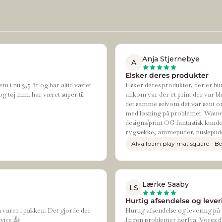
Anja Stjernebye
A
Elsker deres produkter
em i nu 3,5 år og har altid været
Elsker deres produkter, der er hur
og tøj mm. har været super til
ankom var der et print der var bl
det samme selvom det var sent om
med løsning på problemet. Wauw de
designs/print OG fantastisk kundes
rygsække, ammepuder, puslepude
Alva foam play mat square - Be
Lærke Saaby
LS
Hurtig afsendelse og leveri
n varer i pakken. Det gjorde der
Hurtig afsendelse og levering på t
vice 👍
Ingen problemer herfra. Vores da