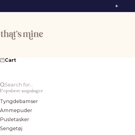
Skip to content
Previous
That's Mine
Cart
Search for...
Populære søgninger
Tyngdebamser
Ammepuder
Pusletasker
Sengetøj