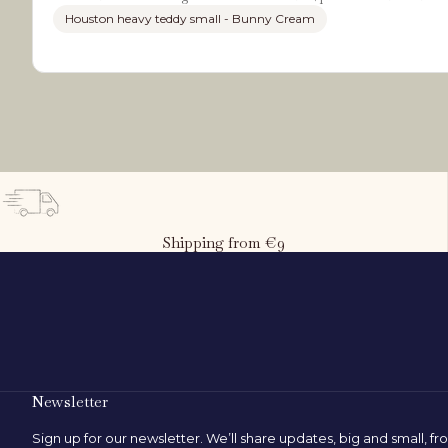
Houston heavy teddy small - Bunny Cream
Shipping from €9
What is the child's height?
80
cm
50 cm
Newsletter
Sign up for our newsletter. We’ll share updates, big and small, f