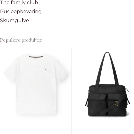
The family club
Pusleopbevaring
Skumgulve
Populære produkter