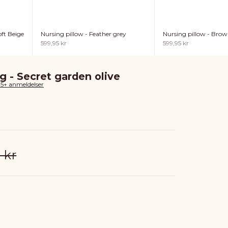
ft Beige
Nursing pillow - Feather grey
Nursing pillow - Bro
Sale price
Sale price
599,95 kr
599,95 kr
g - Secret garden olive
85+ anmeldelser
r price
 kr