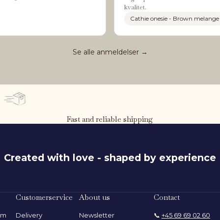
kvalitet.
Cathie onesie - Brown melange
Se alle anmeldelser →
Fast and reliable shipping
Created with love - shaped by experience
116 cm
Customerservice
About us
Contact
rom
Delivery
Newsletter
📞
+45 69 69 02 60