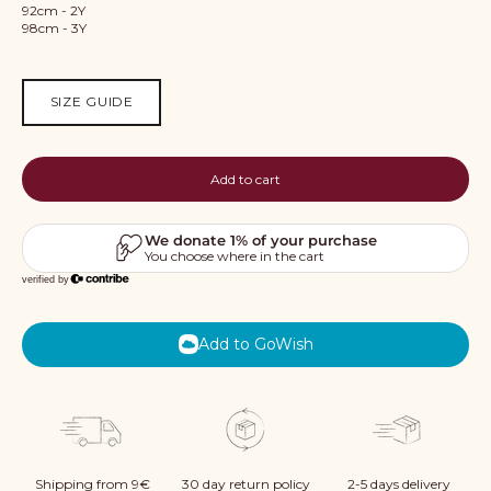
92cm - 2Y
98cm - 3Y
SIZE GUIDE
Add to cart
Add to GoWish
Shipping from 9€
30 day return policy
2-5 days delivery