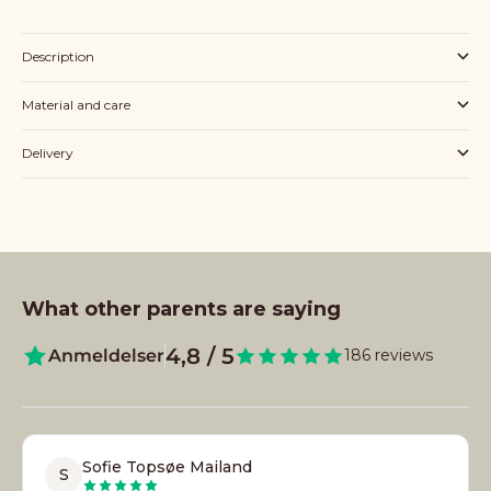
Description
Material and care
Delivery
What other parents are saying
4,8 / 5
Anmeldelser
186 reviews
Sofie Topsøe Mailand
S