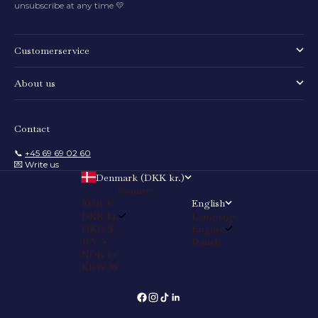
unsubscribe at any time 💛
Customerservice
About us
Contact
📞
+45 69 69 02 60
💌 Write us
Denmark (DKK kr.)
Country
EUR €
English
DKK kr.
Language
HKD $
English
JPY ¥
Dansk
NOK kr
KRW ₩