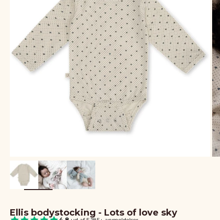
Ellis bodystocking - Lots of love sky
4.8
ud af 5
|
185+ anmeldelser