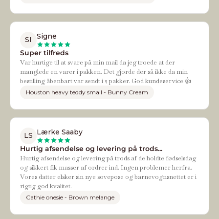
Signe
SI
Super tilfreds
Var hurtige til at svare på min mail da jeg troede at der
manglede en varer i pakken. Det gjorde der så ikke da min
bestilling åbenbart var sendt i 2 pakker. God kundeservice 👍
Houston heavy teddy small - Bunny Cream
Lærke Saaby
LS
Hurtig afsendelse og levering på trods...
Hurtig afsendelse og levering på trods af de holdte fødselsdag
og sikkert fik masser af ordrer ind. Ingen problemer herfra.
Vores datter elsker sin nye sovepose og barnevognsnettet er i
rigtig god kvalitet.
Cathie onesie - Brown melange