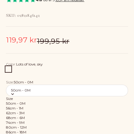
SKU: 02821846142
Sale price
119,97 kr
Regular price
199,95 kr
Color:
Lots of love, sky
Lots of love, sky
Size:
50cm - 0M
50cm - 0M
Size
50cm - 0M
56cm - 1M
62cm - 3M
68cm - 6M
74cm - 9M
80cm - 12M
86cm - 18M