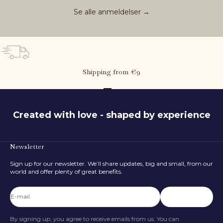
Se alle anmeldelser →
Shipping from €9
Go to item 1
Go to item 2
Go to item 3
Created with love - shaped by experience
Newsletter
What is the child's height?
Sign up for our newsletter. We’ll share updates, big and small, from our
80
cm
world and offer plenty of great benefits.
50 cm
116 cm
E-mail
Subscribe
FIND SIZE
By signing up, you agree to receive emails from us. You can