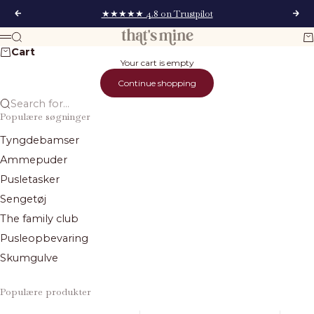
Skip to content
★★★★★ 4.8 on Trustpilot
Previous
Next
That's Mine
Search
Ca
Menu
Cart
Your cart is empty
Continue shopping
Search for...
Populære søgninger
Tyngdebamser
Ammepuder
Pusletasker
Sengetøj
The family club
Pusleopbevaring
Skumgulve
Populære produkter