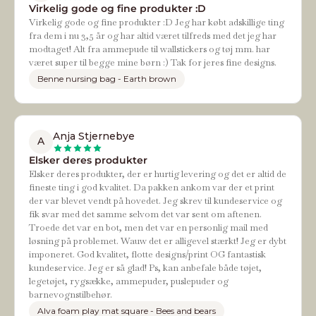
Virkelig gode og fine produkter :D
Virkelig gode og fine produkter :D Jeg har købt adskillige ting
fra dem i nu 3,5 år og har altid været tilfreds med det jeg har
modtaget! Alt fra ammepude til wallstickers og tøj mm. har
været super til begge mine børn :) Tak for jeres fine designs.
Benne nursing bag - Earth brown
Anja Stjernebye
A
Elsker deres produkter
Elsker deres produkter, der er hurtig levering og det er altid de
fineste ting i god kvalitet. Da pakken ankom var der et print
der var blevet vendt på hovedet. Jeg skrev til kundeservice og
fik svar med det samme selvom det var sent om aftenen.
Troede det var en bot, men det var en personlig mail med
løsning på problemet. Wauw det er alligevel stærkt! Jeg er dybt
imponeret. God kvalitet, flotte designs/print OG fantastisk
kundeservice. Jeg er så glad! Ps, kan anbefale både tøjet,
legetøjet, rygsække, ammepuder, puslepuder og
barnevognstilbehør.
Alva foam play mat square - Bees and bears