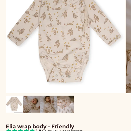
Elia wrap body - Friendly
4.8
ud af 5
|
185+ anmeldelser