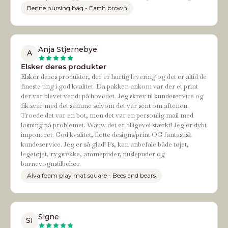
Benne nursing bag - Earth brown
Anja Stjernebye
A
Elsker deres produkter
Elsker deres produkter, der er hurtig levering og det er altid de
fineste ting i god kvalitet. Da pakken ankom var der et print
der var blevet vendt på hovedet. Jeg skrev til kundeservice og
fik svar med det samme selvom det var sent om aftenen.
Troede det var en bot, men det var en personlig mail med
løsning på problemet. Wauw det er alligevel stærkt! Jeg er dybt
imponeret. God kvalitet, flotte designs/print OG fantastisk
kundeservice. Jeg er så glad! Ps, kan anbefale både tøjet,
legetøjet, rygsække, ammepuder, puslepuder og
barnevognstilbehør.
Alva foam play mat square - Bees and bears
Signe
SI