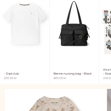
Alva 
- Dad club
Benne nursing bag - Black
- Roa
Sale price
Sale price
Sale p
299,95 kr
699,95 kr
249,9