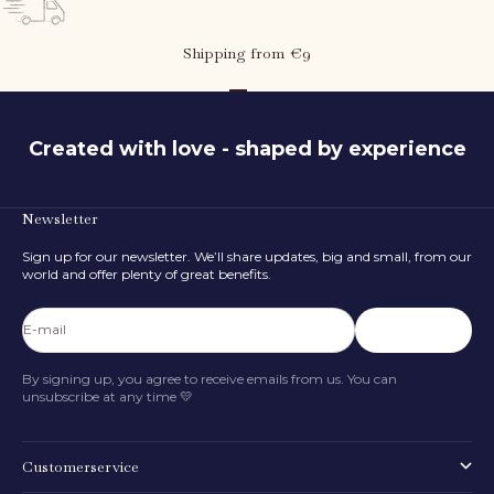
Shipping from €9
Go to item 1
Go to item 2
Go to item 3
Created with love - shaped by experience
Newsletter
What is the child's height?
Sign up for our newsletter. We’ll share updates, big and small, from our
80
cm
world and offer plenty of great benefits.
50 cm
116 cm
E-mail
Subscribe
FIND SIZE
By signing up, you agree to receive emails from us. You can
unsubscribe at any time 💛
Customerservice