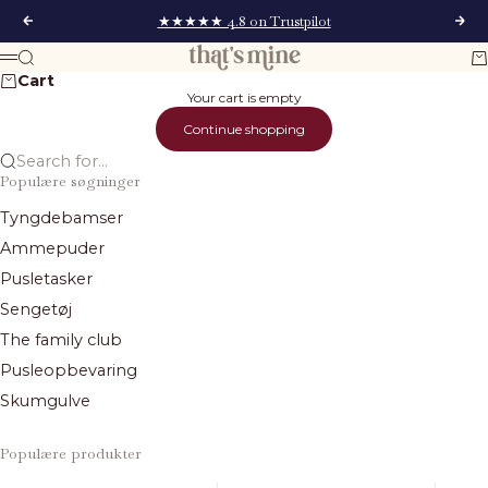
Skip to content
★★★★★ 4.8 on Trustpilot
Previous
Next
That's Mine
Search
Ca
Menu
Cart
Your cart is empty
Continue shopping
Search for...
Populære søgninger
Tyngdebamser
Ammepuder
Pusletasker
Sengetøj
The family club
Pusleopbevaring
Skumgulve
Populære produkter