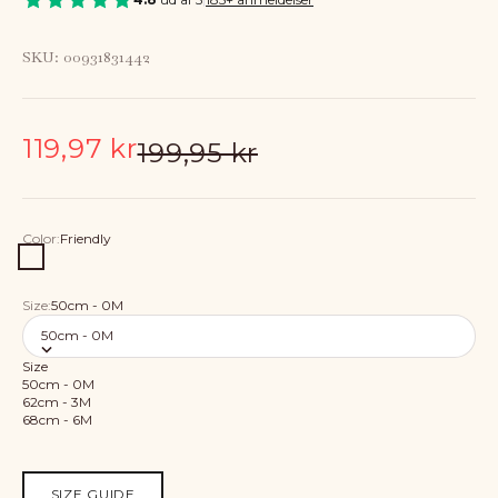
SKU: 00931831442
Sale price
119,97 kr
Regular price
199,95 kr
Color:
Friendly
Friendly
Size:
50cm - 0M
50cm - 0M
Size
50cm - 0M
62cm - 3M
68cm - 6M
SIZE GUIDE