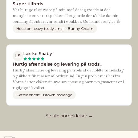
Super tilfreds
Var hurtige til at svare på min mail da jeg troede at der
manglede en varer i pakken. Det gjorde der så ikke da min
bestilling åbenbart var sendt i 2 pakker. God kundeservice 👍
Houston heavy teddy small - Bunny Cream
Lærke Saaby
LS
Hurtig afsendelse og levering på trods...
Hurtig afsendelse og levering på trods af de holdte fødselsdag
og sikkert fik masser af ordrer ind. Ingen problemer herfra.
Vores datter elsker sin nye sovepose og barnevognsnettet er i
rigtig god kvalitet.
Cathie onesie - Brown melange
Se alle anmeldelser →