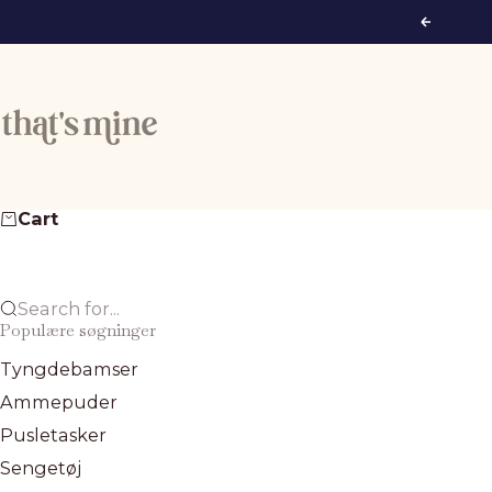
Skip to content
Previous
That's Mine
Cart
Search for...
Populære søgninger
Tyngdebamser
Ammepuder
Pusletasker
Sengetøj