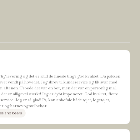
tig levering og det er altid de fineste ting i god kvalitet. Da pakken
evet vendt på hovedet. Jeg skrev til kundeservice og fik svar med
 aftenen. Troede det var en bot, men det var en personlig mail
t er alligevel stærkt! Jeg er dybt imponeret. God kvalitet, flotte
ervice. Jeg er så glad! Ps, kan anbefale både tøjet, legetøjet,
r og barnevognstilbehør.
es and bears