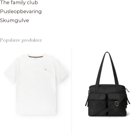
The family club
Pusleopbevaring
Skumgulve
Populære produkter