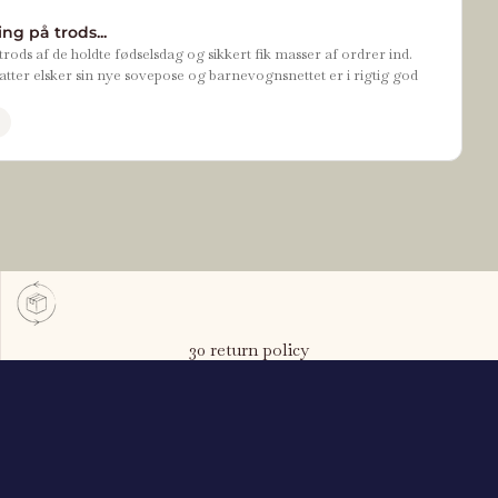
ng på trods...
rods af de holdte fødselsdag og sikkert fik masser af ordrer ind.
tter elsker sin nye sovepose og barnevognsnettet er i rigtig god
30 return policy