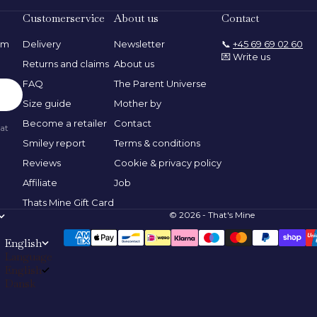
Customerservice
About us
Contact
rom
Delivery
Newsletter
📞
+45 69 69 02 60
💌 Write us
Returns and claims
About us
FAQ
The Parent Universe
Size guide
Mother by
Become a retailer
Contact
 at
Smiley report
Terms & conditions
Reviews
Cookie & privacy policy
Affiliate
Job
Thats Mine Gift Card
© 2026 - That's Mine
English
Language
English
Dansk