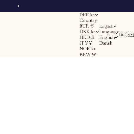
Next
DKK kr.
Country
EUR €
English
DKK kr.
Language
Sear
Ca
Login
HKD $
English
JPY ¥
Dansk
NOK kr
KRW ₩