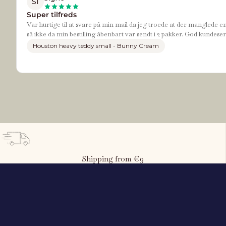
SI
Super tilfreds
Var hurtige til at svare på min mail da jeg troede at der manglede e
så ikke da min bestilling åbenbart var sendt i 2 pakker. God kundeser
Houston heavy teddy small - Bunny Cream
Shipping from €9
What is the child's height?
80
cm
50 cm