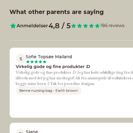
What other parents are saying
4,8 / 5
Anmeldelser
186 reviews
Sofie Topsøe Mailand
S
Virkelig gode og fine produkter :D
Virkelig gode og fine produkter :D Jeg har købt adskillige ting fra d
tilfreds med det jeg har modtaget! Alt fra ammepude til wallstickers 
begge mine børn :) Tak for jeres fine designs.
Benne nursing bag - Earth brown
Signe