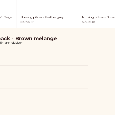
ft Beige
Nursing pillow - Feather grey
Nursing pillow - Bro
Sale price
Sale price
599,95 kr
599,95 kr
pack - Brown melange
85+ anmeldelser