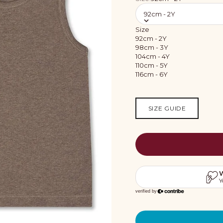
92cm - 2Y
Size
92cm - 2Y
98cm - 3Y
104cm - 4Y
110cm - 5Y
116cm - 6Y
SIZE GUIDE