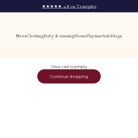
★★★★★ 4.8 on Trustpilot
News
Clothing
Baby & nursing
Home
Playtime
Sale
Blogs
Your cart is empty
Continue shopping