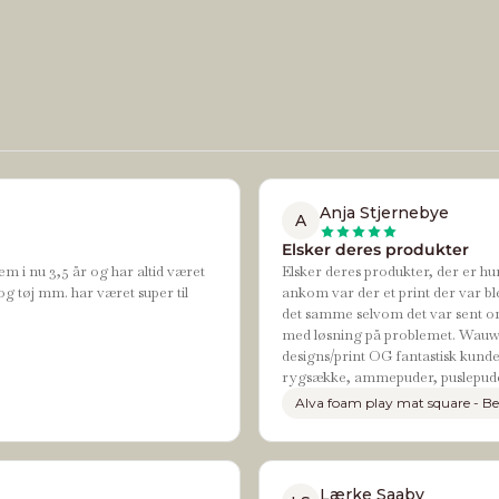
Anja Stjernebye
A
Elsker deres produkter
em i nu 3,5 år og har altid været
Elsker deres produkter, der er hur
og tøj mm. har været super til
ankom var der et print der var bl
det samme selvom det var sent om
med løsning på problemet. Wauw de
designs/print OG fantastisk kundes
rygsække, ammepuder, puslepude
Alva foam play mat square - Be
Lærke Saaby