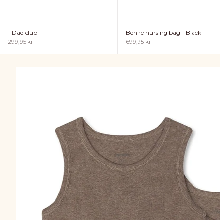
- Dad club
Benne nursing bag - Black
Sale price
Sale price
299,95 kr
699,95 kr