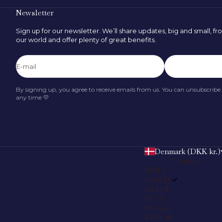
Newsletter
Sign up for our newsletter. We’ll share updates, big and small, f
our world and offer plenty of great benefits.
FIND SIZE
E-mail
Subscribe
By signing up, you agree to receive emails from us. You can unsubscribe
any time 💛
Denmark (DKK kr.)
Country
EUR €
DKK kr.
HKD $
JPY ¥
NOK kr
KRW ₩