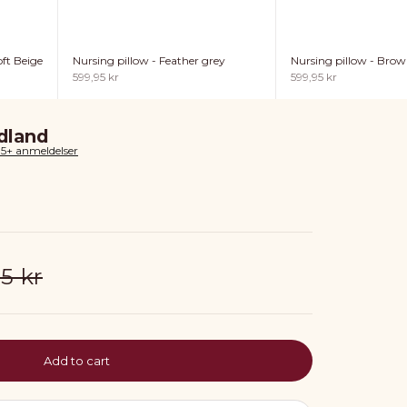
ft Beige
Nursing pillow - Feather grey
Nursing pillow - Bro
Sale price
Sale price
599,95 kr
599,95 kr
dland
85+ anmeldelser
ar price
5 kr
Add to cart