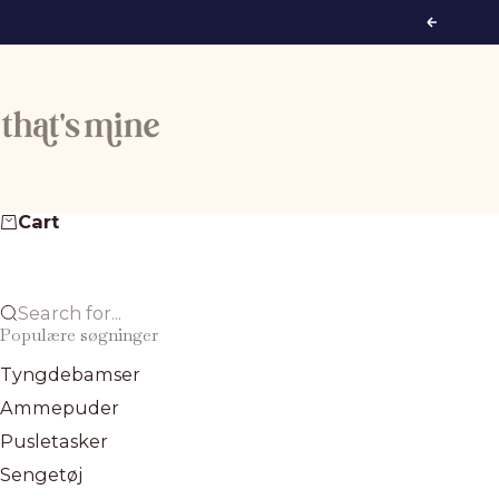
Skip to content
Previous
That's Mine
Cart
Search for...
Populære søgninger
Tyngdebamser
Ammepuder
Pusletasker
Sengetøj