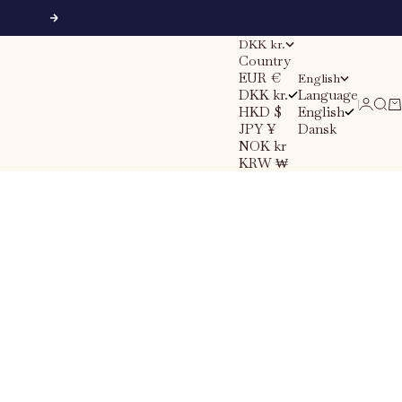
Next
DKK kr.
Country
EUR €
English
DKK kr.
Language
Sear
Ca
Login
HKD $
English
JPY ¥
Dansk
NOK kr
KRW ₩