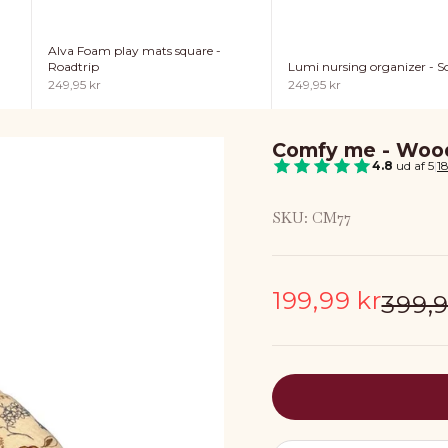
Alva Foam play mats square -
Lumi nursing organizer - So
Roadtrip
Sale price
Sale price
249,95 kr
249,95 kr
Comfy me - Woo
4.8
ud af 5
|
1
SKU: CM77
Sale price
199,99 kr
Regul
399,9