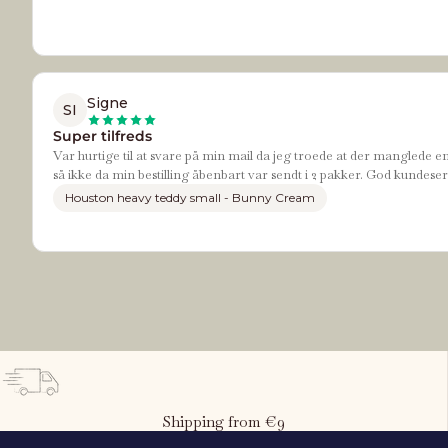
Signe
SI
Super tilfreds
Var hurtige til at svare på min mail da jeg troede at der manglede e
så ikke da min bestilling åbenbart var sendt i 2 pakker. God kundeser
Houston heavy teddy small - Bunny Cream
Shipping from €9