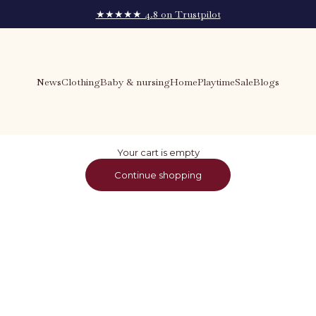
★★★★★ 4.8 on Trustpilot
News
Clothing
Baby & nursing
Home
Playtime
Sale
Blogs
Your cart is empty
Continue shopping