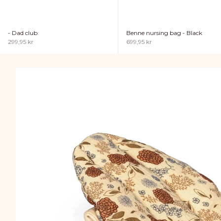
- Dad club
Benne nursing bag - Black
Sale price
Sale price
299,95 kr
699,95 kr