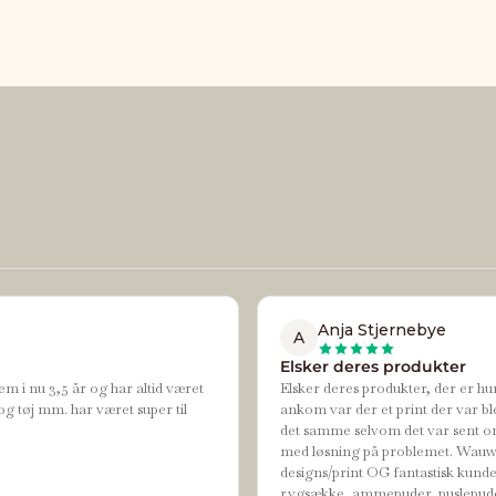
Anja Stjernebye
A
Elsker deres produkter
em i nu 3,5 år og har altid været
Elsker deres produkter, der er hur
og tøj mm. har været super til
ankom var der et print der var bl
det samme selvom det var sent om
med løsning på problemet. Wauw de
designs/print OG fantastisk kundes
rygsække, ammepuder, puslepude