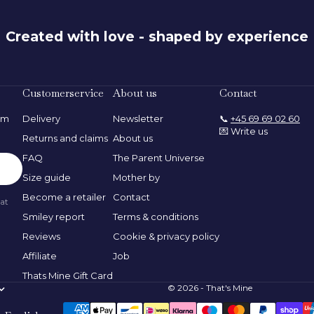
Created with love - shaped by experience
Customerservice
About us
Contact
rom
Delivery
Newsletter
📞
+45 69 69 02 60
💌 Write us
Returns and claims
About us
FAQ
The Parent Universe
Size guide
Mother by
Become a retailer
Contact
 at
Smiley report
Terms & conditions
Reviews
Cookie & privacy policy
Affiliate
Job
Thats Mine Gift Card
© 2026 - That's Mine