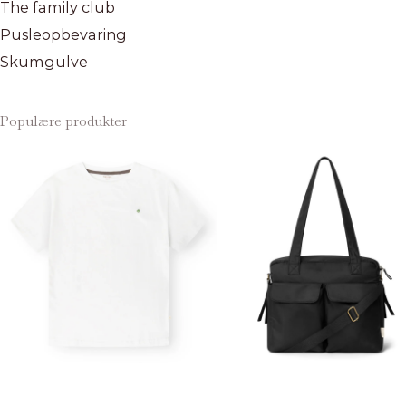
The family club
Pusleopbevaring
Skumgulve
Populære produkter