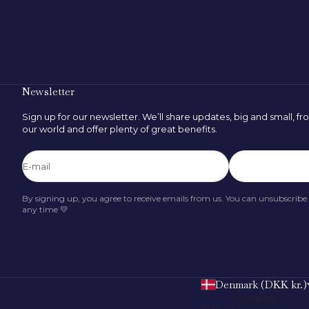
Newsletter
Sign up for our newsletter. We’ll share updates, big and small, f
our world and offer plenty of great benefits.
E-mail
Subscribe
By signing up, you agree to receive emails from us. You can unsubscribe
any time 💛
Denmark (DKK kr.)
Country