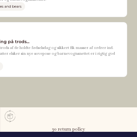
es and bears
ng på trods...
rods af de holdte fødselsdag og sikkert fik masser af ordrer ind.
tter elsker sin nye sovepose og barnevognsnettet er i rigtig god
30 return policy