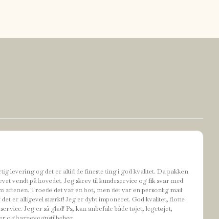
tig levering og det er altid de fineste ting i god kvalitet. Da pakken
evet vendt på hovedet. Jeg skrev til kundeservice og fik svar med
 aftenen. Troede det var en bot, men det var en personlig mail
t er alligevel stærkt! Jeg er dybt imponeret. God kvalitet, flotte
ervice. Jeg er så glad! Ps, kan anbefale både tøjet, legetøjet,
r og barnevognstilbehør.