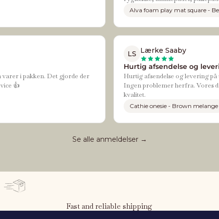
Alva foam play mat square - Be
Lærke Saaby
LS
Hurtig afsendelse og leveri
n varer i pakken. Det gjorde der
Hurtig afsendelse og levering på t
vice 👍
Ingen problemer herfra. Vores da
kvalitet.
Cathie onesie - Brown melange
Se alle anmeldelser →
Fast and reliable shipping