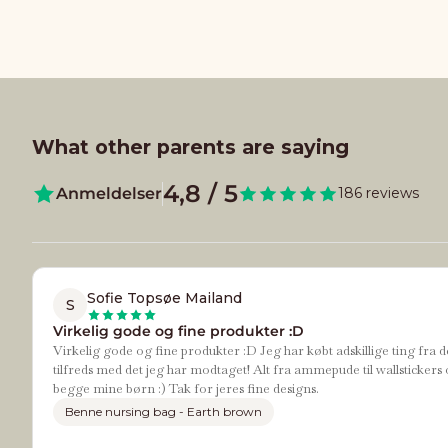
What other parents are saying
4,8 / 5
Anmeldelser
186 reviews
Sofie Topsøe Mailand
S
Virkelig gode og fine produkter :D
Virkelig gode og fine produkter :D Jeg har købt adskillige ting fra d
tilfreds med det jeg har modtaget! Alt fra ammepude til wallstickers 
begge mine børn :) Tak for jeres fine designs.
Benne nursing bag - Earth brown