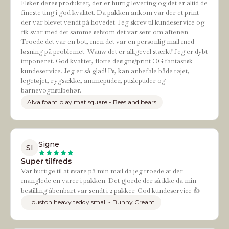
Elsker deres produkter, der er hurtig levering og det er altid de
fineste ting i god kvalitet. Da pakken ankom var der et print
der var blevet vendt på hovedet. Jeg skrev til kundeservice og
fik svar med det samme selvom det var sent om aftenen.
Troede det var en bot, men det var en personlig mail med
løsning på problemet. Wauw det er alligevel stærkt! Jeg er dybt
imponeret. God kvalitet, flotte designs/print OG fantastisk
kundeservice. Jeg er så glad! Ps, kan anbefale både tøjet,
legetøjet, rygsække, ammepuder, puslepuder og
barnevognstilbehør.
Alva foam play mat square - Bees and bears
Signe
SI
Super tilfreds
Var hurtige til at svare på min mail da jeg troede at der
manglede en varer i pakken. Det gjorde der så ikke da min
bestilling åbenbart var sendt i 2 pakker. God kundeservice 👍
Houston heavy teddy small - Bunny Cream