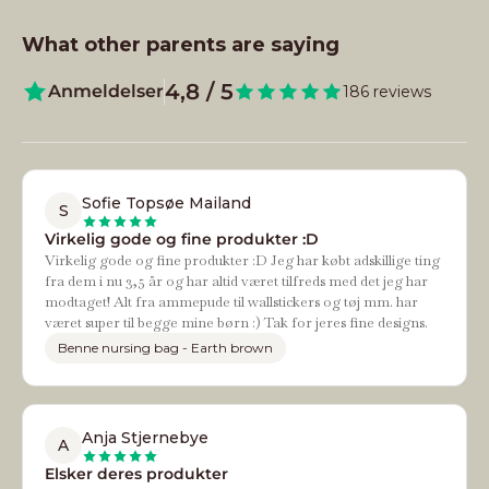
What other parents are saying
4,8 / 5
Anmeldelser
186 reviews
Sofie Topsøe Mailand
S
Virkelig gode og fine produkter :D
Virkelig gode og fine produkter :D Jeg har købt adskillige ting
fra dem i nu 3,5 år og har altid været tilfreds med det jeg har
modtaget! Alt fra ammepude til wallstickers og tøj mm. har
været super til begge mine børn :) Tak for jeres fine designs.
Benne nursing bag - Earth brown
Anja Stjernebye
A
Elsker deres produkter