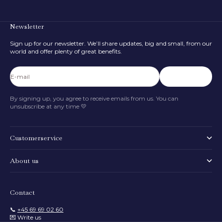
Newsletter
Sign up for our newsletter. We’ll share updates, big and small, from our
world and offer plenty of great benefits.
E-mail
Subscribe
By signing up, you agree to receive emails from us. You can
unsubscribe at any time 💛
Customerservice
About us
Contact
📞
+45 69 69 02 60
💌 Write us