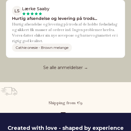
Lærke Saaby
LS
Hurtig afsendelse og levering på trods...
Hurtig afsendelse og levering på trods af de holdte fødselsdag
og sikkert fik masser af ordrer ind. Ingen problemer herfra.
Vores datter elsker sin nye sovepose og barnevognsnettet er i
rigtig god kvalitet.
Cathie onesie - Brown melange
Se alle anmeldelser →
Shipping from €9
Go to item 1
Go to item 2
Go to item 3
Created with love - shaped by experience