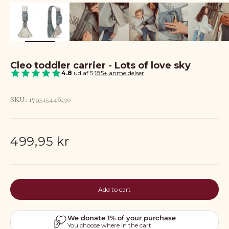
Cleo toddler carrier - Lots of love sky
4.8
ud af 5
|
185+ anmeldelser
SKU: 179515446130
Sale price
499,95 kr
Add to cart