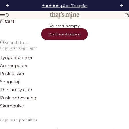
Skip to content
★★★★★ 4.8 on Trustpilot
Previous
Next
That's Mine
Search
Ca
Menu
Cart
Your cart is empty
Continue shopping
Search for...
Populære søgninger
Tyngdebamser
Ammepuder
Pusletasker
Sengetøj
The family club
Pusleopbevaring
Skumgulve
Populære produkter