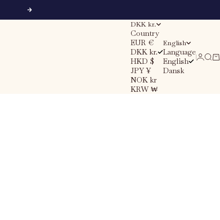
Next
DKK kr.
Country
EUR €
English
DKK kr.
Language
Sear
Ca
Login
HKD $
English
JPY ¥
Dansk
NOK kr
KRW ₩