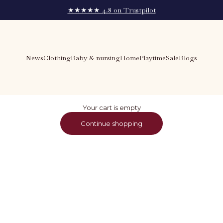
★★★★★ 4.8 on Trustpilot
News
Clothing
Baby & nursing
Home
Playtime
Sale
Blogs
Your cart is empty
Continue shopping