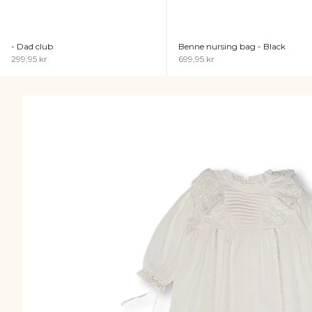
- Dad club
Benne nursing bag - Black
Sale price
Sale price
299,95 kr
699,95 kr