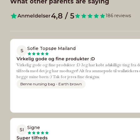
What other parents are saying
4,8 / 5
Anmeldelser
186 reviews
Sofie Topsøe Mailand
S
Virkelig gode og fine produkter :D
Virkelig gode og fine produkter :D Jeg har købt adskillige ting fra d
tilfreds med det jeg har modtaget! Alt fra ammepude til wallstickers 
begge mine børn :) Tak for jeres fine designs.
Benne nursing bag - Earth brown
Signe
SI
Super tilfreds