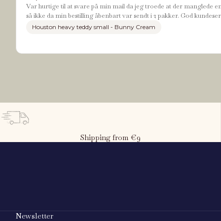
Var hurtige til at svare på min mail da jeg troede at der manglede e
så ikke da min bestilling åbenbart var sendt i 2 pakker. God kundeser
Houston heavy teddy small - Bunny Cream
Shipping from €9
What is the child's height?
80
cm
50 cm
Newsletter