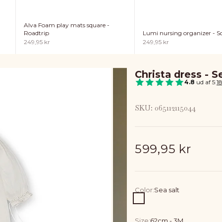
Alva Foam play mats square -
Lumi nursing organizer - So
Roadtrip
Sale price
Sale price
249,95 kr
249,95 kr
Christa dress - S
4.8
ud af 5
|
1
SKU: 065112115044
Sale price
599,95 kr
Color:
Sea salt
Sea salt
Size:
62cm - 3M