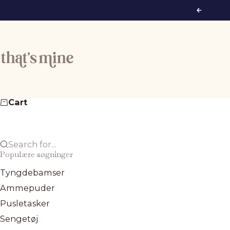
Skip to content
Previous
That's Mine
Cart
Search for...
Populære søgninger
Tyngdebamser
Ammepuder
Pusletasker
Sengetøj