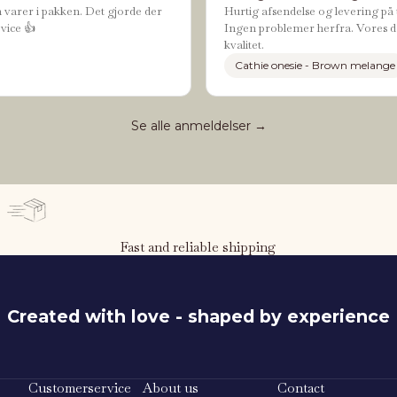
n varer i pakken. Det gjorde der
Hurtig afsendelse og levering på t
vice 👍
Ingen problemer herfra. Vores da
kvalitet.
Cathie onesie - Brown melange
Se alle anmeldelser →
Fast and reliable shipping
Created with love - shaped by experience
116 cm
Customerservice
About us
Contact