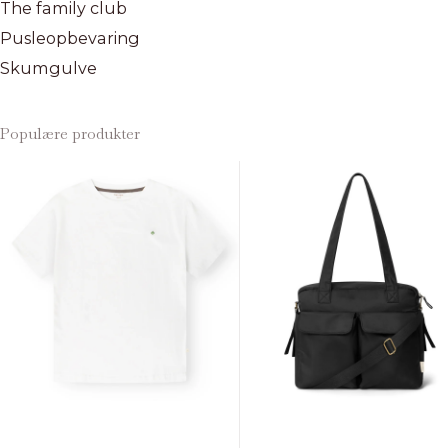
The family club
Pusleopbevaring
Skumgulve
Populære produkter