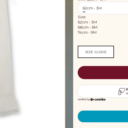
62cm - 3M
Size
62cm - 3M
68cm - 6M
74cm - 9M
SIZE GUIDE