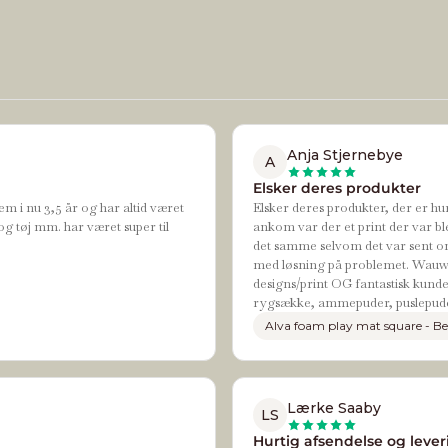
Anja Stjernebye
A
Elsker deres produkter
em i nu 3,5 år og har altid været
Elsker deres produkter, der er hur
og tøj mm. har været super til
ankom var der et print der var bl
det samme selvom det var sent om
med løsning på problemet. Wauw de
designs/print OG fantastisk kundes
rygsække, ammepuder, puslepude
Alva foam play mat square - Be
Lærke Saaby
LS
Hurtig afsendelse og leveri