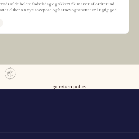
rods af de holdte fødselsdag og sikkert fik masser af ordrer ind.
tter elsker sin nye sovepose og barnevognsnettet er i rigtig god
30 return policy