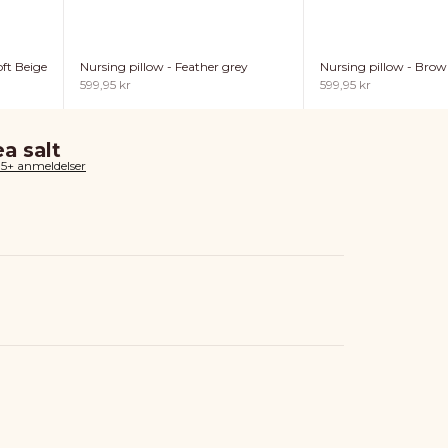
ft Beige
Nursing pillow - Feather grey
Nursing pillow - Bro
Sale price
Sale price
599,95 kr
599,95 kr
ea salt
85+ anmeldelser