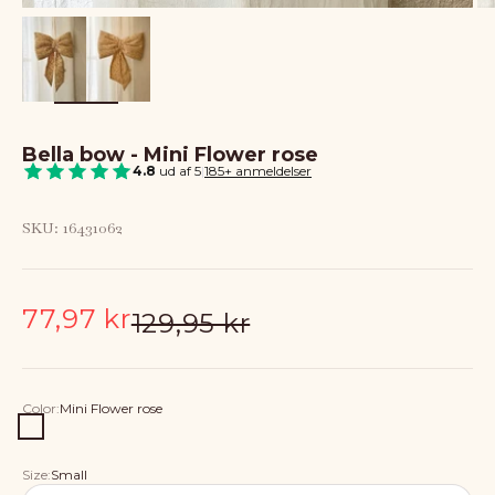
Bella bow - Mini Flower rose
4.8
ud af 5
|
185+ anmeldelser
SKU: 16431062
Sale price
77,97 kr
Regular price
129,95 kr
Color:
Mini Flower rose
Mini Flower rose
Size:
Small