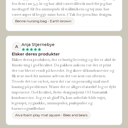
fra dem i nu 3,5 år og har altid været tilfreds med det jeg har
modtaget! Alt fra ammepude til wallstickers og tøj mm. har
været super til begge mine børn :) Tak for jeres fine designs.
Benne nursing bag - Earth brown
Anja Stjernebye
A
Elsker deres produkter
Elsker deres produkter, der er hurtig levering og det er altid de
fineste ting i god kvalitet. Da pakken ankom var der et print
der var blevet vendt på hovedet. Jeg skrev til kundeservice og
fik svar med det samme selvom det var sent om aftenen.
Troede det var en bot, men det var en personlig mail med
løsning på problemet. Wauw det er alligevel stærkt! Jeg er dybt
imponeret. God kvalitet, flotte designs/print OG fantastisk
kundeservice. Jeg er så glad! Ps, kan anbefale både tøjet,
legetøjet, rygsække, ammepuder, puslepuder og
barnevognstilbehør.
Alva foam play mat square - Bees and bears