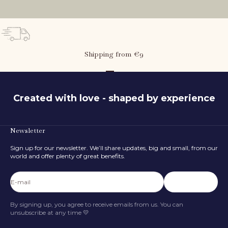
Shipping from €9
Go to item 1
Go to item 2
Go to item 3
Created with love - shaped by experience
Newsletter
Sign up for our newsletter. We’ll share updates, big and small, from our
world and offer plenty of great benefits.
E-mail
Subscribe
By signing up, you agree to receive emails from us. You can
unsubscribe at any time 💛