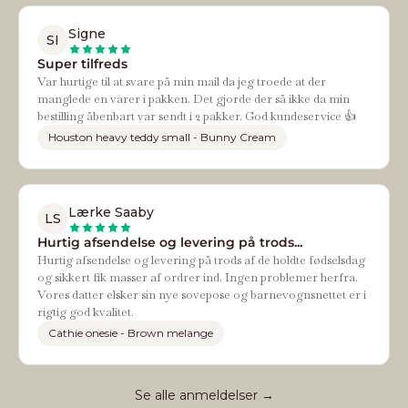
Signe
SI
Super tilfreds
Var hurtige til at svare på min mail da jeg troede at der
manglede en varer i pakken. Det gjorde der så ikke da min
bestilling åbenbart var sendt i 2 pakker. God kundeservice 👍
Houston heavy teddy small - Bunny Cream
Lærke Saaby
LS
Hurtig afsendelse og levering på trods...
Hurtig afsendelse og levering på trods af de holdte fødselsdag
og sikkert fik masser af ordrer ind. Ingen problemer herfra.
Vores datter elsker sin nye sovepose og barnevognsnettet er i
rigtig god kvalitet.
Cathie onesie - Brown melange
Se alle anmeldelser →