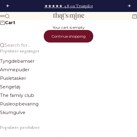
Skip to content
★★★★★ 4.8 on Trustpilot
Previous
Next
That's Mine
Search
Ca
Menu
Cart
Your cart is empty
Continue shopping
Search for...
Populære søgninger
Tyngdebamser
Ammepuder
Pusletasker
Sengetøj
The family club
Pusleopbevaring
Skumgulve
Populære produkter