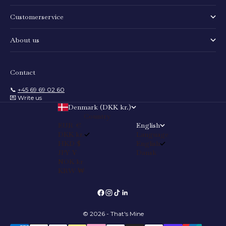
Customerservice
About us
Contact
📞
+45 69 69 02 60
💌 Write us
Denmark (DKK kr.)
Country
EUR €
English
DKK kr.
Language
HKD $
English
JPY ¥
Dansk
NOK kr
KRW ₩
© 2026 - That's Mine