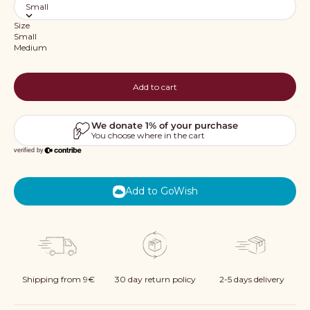
Small
Size
Small
Medium
Add to cart
Add to GoWish
Shipping from 9€
30 day return policy
2-5 days delivery