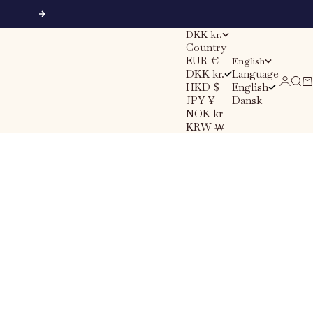
Next
DKK kr.
Country
EUR €
English
DKK kr.
Language
Sear
Ca
Login
HKD $
English
JPY ¥
Dansk
NOK kr
KRW ₩