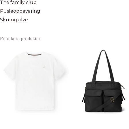
The family club
Pusleopbevaring
Skumgulve
Populære produkter