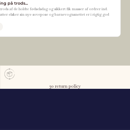
ng på trods...
rods af de holdte fødselsdag og sikkert fik masser af ordrer ind.
tter elsker sin nye sovepose og barnevognsnettet er i rigtig god
30 return policy