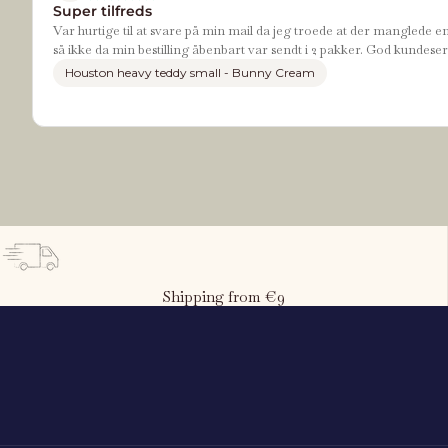
Super tilfreds
Var hurtige til at svare på min mail da jeg troede at der manglede e
så ikke da min bestilling åbenbart var sendt i 2 pakker. God kundeser
Houston heavy teddy small - Bunny Cream
Shipping from €9
What is the child's height?
80
cm
50 cm