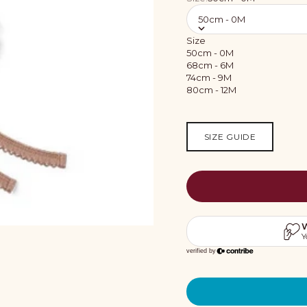
50cm - 0M
Size
50cm - 0M
68cm - 6M
74cm - 9M
80cm - 12M
SIZE GUIDE