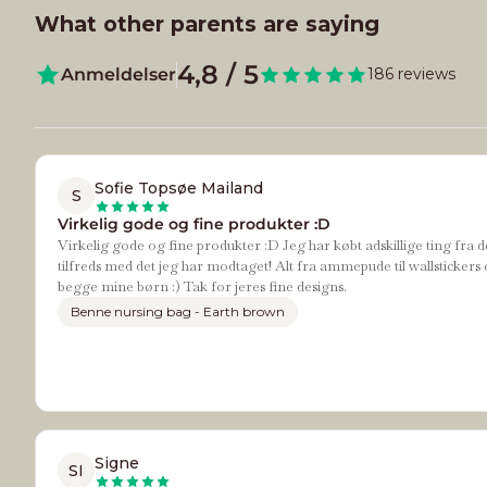
What other parents are saying
4,8 / 5
Anmeldelser
186 reviews
Sofie Topsøe Mailand
S
Virkelig gode og fine produkter :D
Virkelig gode og fine produkter :D Jeg har købt adskillige ting fra d
tilfreds med det jeg har modtaget! Alt fra ammepude til wallstickers 
begge mine børn :) Tak for jeres fine designs.
Benne nursing bag - Earth brown
Signe
SI