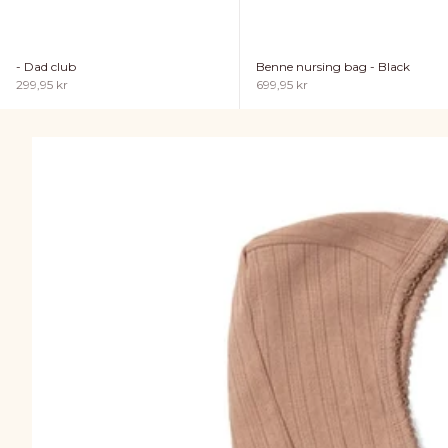
- Dad club
Benne nursing bag - Black
Sale price
Sale price
299,95 kr
699,95 kr