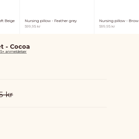
ft Beige
Nursing pillow - Feather grey
Nursing pillow - Bro
Sale price
Sale price
599,95 kr
599,95 kr
t - Cocoa
85+ anmeldelser
ar price
5 kr