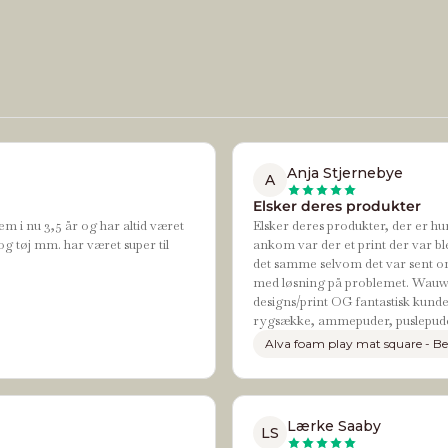
Anja Stjernebye
A
Elsker deres produkter
em i nu 3,5 år og har altid været
Elsker deres produkter, der er hur
og tøj mm. har været super til
ankom var der et print der var bl
det samme selvom det var sent om
med løsning på problemet. Wauw de
designs/print OG fantastisk kundes
rygsække, ammepuder, puslepude
Alva foam play mat square - Be
Lærke Saaby
LS