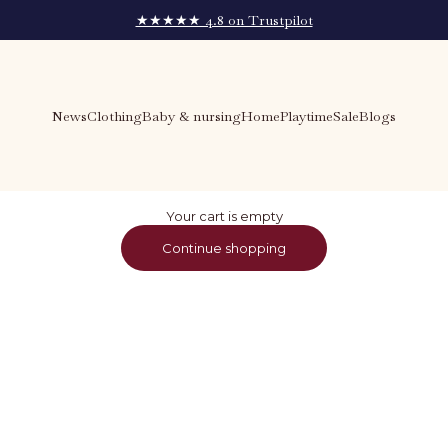
★★★★★ 4.8 on Trustpilot
News
Clothing
Baby & nursing
Home
Playtime
Sale
Blogs
Your cart is empty
Continue shopping