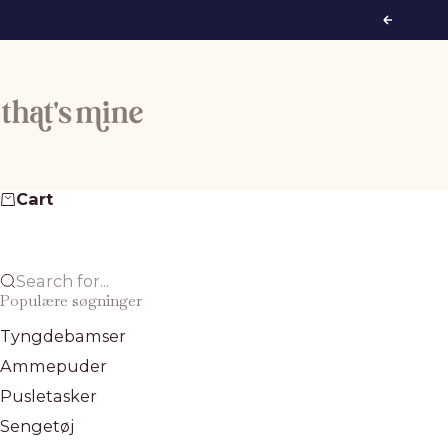
Skip to content
Previous
That's Mine
Cart
Search for...
Populære søgninger
Tyngdebamser
Ammepuder
Pusletasker
Sengetøj