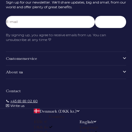
Sign up for our newsletter. We’ll share updates, big and small, from our
world and offer plenty of great benefits.
E-mail
Subscribe
By signing up, you agree to receive emails from us. You can
unsubscribe at any time 💛
Customerservice
About us
Contact
📞
+45 69 69 02 60
💌 Write us
Denmark (DKK kr.)
Country
EUR €
English
DKK kr.
Language