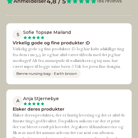
4,8 / 5
Anmeldelser
186 reviews
Sofie Topsøe Mailand
S
Virkelig gode og fine produkter :D
Virkelig gode og fine produkter :D Jeg har købt adskillige ting
fra dem i nu 3,5 år og har altid været tilfreds med det jeg har
modtaget! Alt fra ammepude til wallstickers og tøj mm. har
været super til begge mine børn :) Tak for jeres fine designs.
Benne nursing bag - Earth brown
Anja Stjernebye
A
Elsker deres produkter
Elsker deres produkter, der er hurtig levering og det er altid de
fineste ting i god kvalitet. Da pakken ankom var der et print
der var blevet vendt på hovedet. Jeg skrev til kundeservice og
fik svar med det samme selvom det var sent om aftenen.