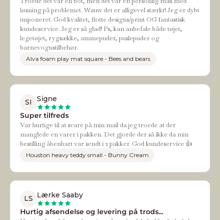
Troede det var en bot, men det var en personlig mail med
løsning på problemet. Wauw det er alligevel stærkt! Jeg er dybt
imponeret. God kvalitet, flotte designs/print OG fantastisk
kundeservice. Jeg er så glad! Ps, kan anbefale både tøjet,
legetøjet, rygsække, ammepuder, puslepuder og
barnevognstilbehør.
Alva foam play mat square - Bees and bears
Signe
SI
Super tilfreds
Var hurtige til at svare på min mail da jeg troede at der
manglede en varer i pakken. Det gjorde der så ikke da min
bestilling åbenbart var sendt i 2 pakker. God kundeservice 👍
Houston heavy teddy small - Bunny Cream
Lærke Saaby
LS
Hurtig afsendelse og levering på trods...