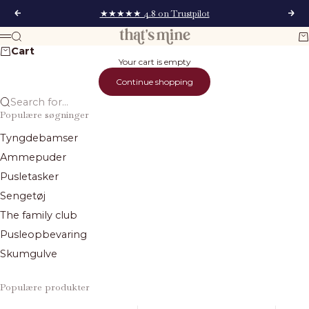
Skip to content
★★★★★ 4.8 on Trustpilot
Previous
Next
That's Mine
Search
Ca
Menu
Cart
Your cart is empty
Continue shopping
Search for...
Populære søgninger
Tyngdebamser
Ammepuder
Pusletasker
Sengetøj
The family club
Pusleopbevaring
Skumgulve
Populære produkter