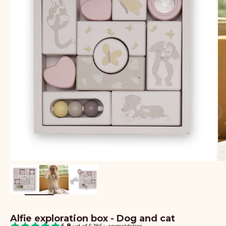
Alfie exploration box - Dog and cat
4.8
ud af 5
|
185+ anmeldelser