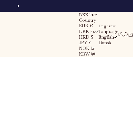
Next
DKK kr.
Country
EUR €
English
DKK kr.
Language
Sear
Ca
Login
HKD $
English
JPY ¥
Dansk
NOK kr
KRW ₩