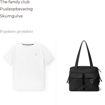
The family club
Pusleopbevaring
Skumgulve
Populære produkter