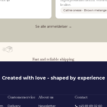
vice 👍
Ingen problemer herfra. Vores da
kvalitet.
Cathie onesie - Brown melange
Se alle anmeldelser →
Fast and reliable shipping
Created with love - shaped by experience
Customerservice
About us
Contact
rom
Delivery
Newsletter
📞
+45 69 69 02 60