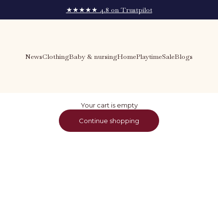
★★★★★ 4.8 on Trustpilot
News
Clothing
Baby & nursing
Home
Playtime
Sale
Blogs
Your cart is empty
Continue shopping