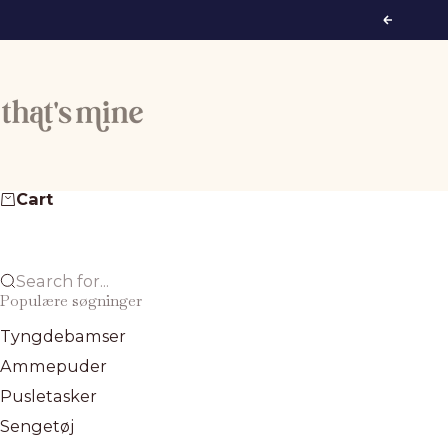
Skip to content
Previous
That's Mine
Cart
Search for...
Populære søgninger
Tyngdebamser
Ammepuder
Pusletasker
Sengetøj