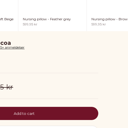
ft Beige
Nursing pillow - Feather grey
Nursing pillow - Bro
Sale price
Sale price
599,95 kr
599,95 kr
ocoa
85+ anmeldelser
ar price
5 kr
Add to cart