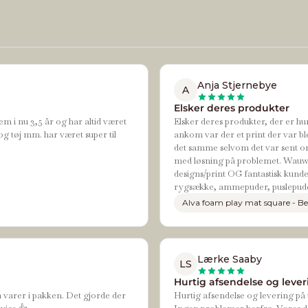
Anja Stjernebye
A
Elsker deres produkter
em i nu 3,5 år og har altid været
Elsker deres produkter, der er hur
og tøj mm. har været super til
ankom var der et print der var bl
det samme selvom det var sent om
med løsning på problemet. Wauw de
designs/print OG fantastisk kundes
rygsække, ammepuder, puslepude
Alva foam play mat square - Be
Lærke Saaby
LS
Hurtig afsendelse og leveri
n varer i pakken. Det gjorde der
Hurtig afsendelse og levering på t