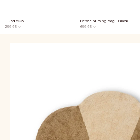
- Dad club
Benne nursing bag - Black
Sale price
Sale price
299,95 kr
699,95 kr