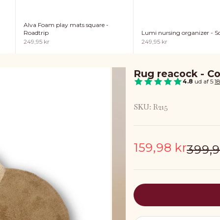
Alva Foam play mats square -
Lumi nursing organizer - So
Roadtrip
Sale price
Sale price
249,95 kr
249,95 kr
Rug reacock - C
4.8
ud af 5
|
1
SKU: R215
Sale price
159,98 kr
Regul
399,9