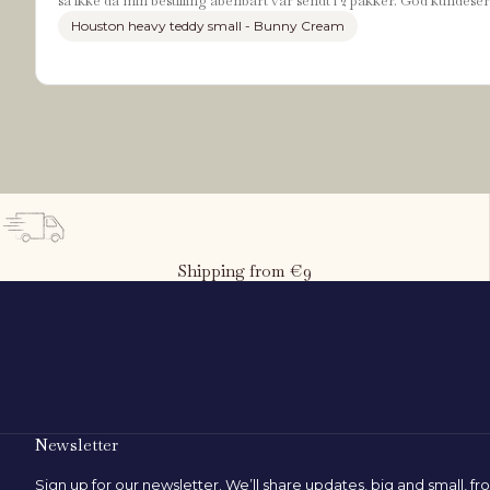
så ikke da min bestilling åbenbart var sendt i 2 pakker. God kundeser
Houston heavy teddy small - Bunny Cream
Shipping from €9
Newsletter
Sign up for our newsletter. We’ll share updates, big and small, f