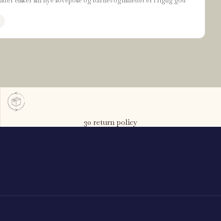
tter elsker sin nye sovepose og barnevognsnettet er i rigtig god
30 return policy